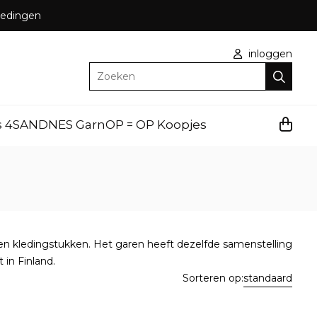
bbedingen
inloggen
Zoeken
s 4
SANDNES Garn
OP = OP Koopjes
s en kledingstukken. Het garen heeft dezelfde samenstelling
 in Finland.
Sorteren op:
standaard