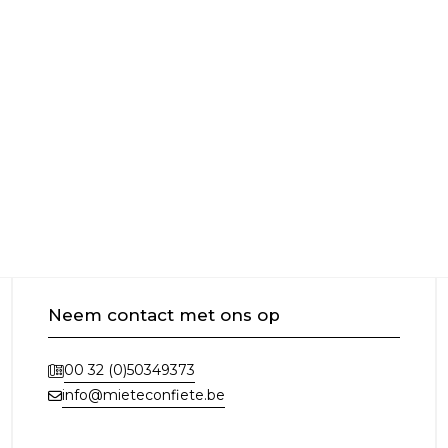
Neem contact met ons op
00 32 (0)50349373
info@mieteconfiete.be