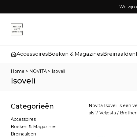
We zijn 
Accessoires
Boeken & Magazines
Breinaalden
Home
>
NOVITA
>
Isoveli
Isoveli
Categorieën
Novita Isoveli is een 
als 7 Veljestä / Broth
Accessoires
Boeken & Magazines
Breinaalden