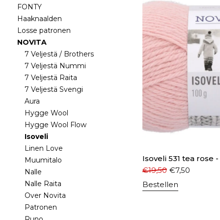
FONTY
Haaknaalden
Losse patronen
NOVITA
7 Veljestä / Brothers
7 Veljestä Nummi
7 Veljestä Raita
7 Veljestä Svengi
Aura
Hygge Wool
Hygge Wool Flow
Isoveli
Linen Love
Isoveli 531 tea rose 
Muumitalo
€
19,50
€
7,50
Nalle
Nalle Raita
Bestellen
Over Novita
Patronen
Runo