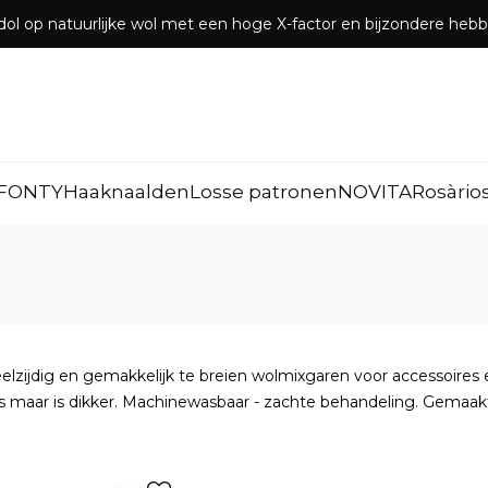
dol op natuurlijke wol met een hoge X-factor en bijzondere he
FONTY
Haaknaalden
Losse patronen
NOVITA
Rosàrio
veelzijdig en gemakkelijk te breien wolmixgaren voor accessoire
ers maar is dikker. Machinewasbaar - zachte behandeling. Gemaakt