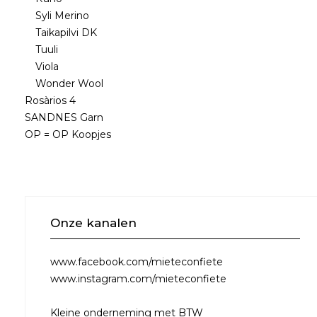
Syli Merino
Taikapilvi DK
Tuuli
Viola
Wonder Wool
Rosàrios 4
SANDNES Garn
OP = OP Koopjes
Onze kanalen
www.facebook.com/mieteconfiete
www.instagram.com/mieteconfiete
Kleine onderneming met BTW