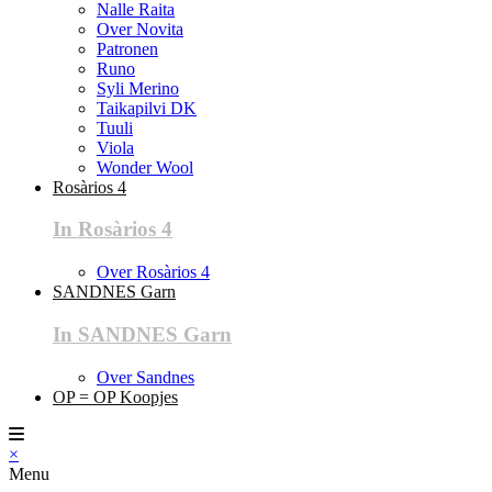
Nalle Raita
Over Novita
Patronen
Runo
Syli Merino
Taikapilvi DK
Tuuli
Viola
Wonder Wool
Rosàrios 4
In Rosàrios 4
Over Rosàrios 4
SANDNES Garn
In SANDNES Garn
Over Sandnes
OP = OP Koopjes
×
Menu