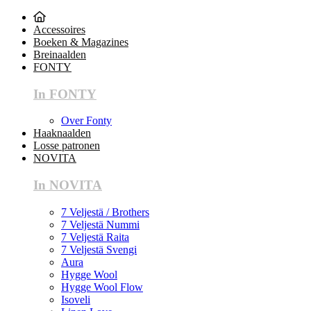
Accessoires
Boeken & Magazines
Breinaalden
FONTY
In FONTY
Over Fonty
Haaknaalden
Losse patronen
NOVITA
In NOVITA
7 Veljestä / Brothers
7 Veljestä Nummi
7 Veljestä Raita
7 Veljestä Svengi
Aura
Hygge Wool
Hygge Wool Flow
Isoveli