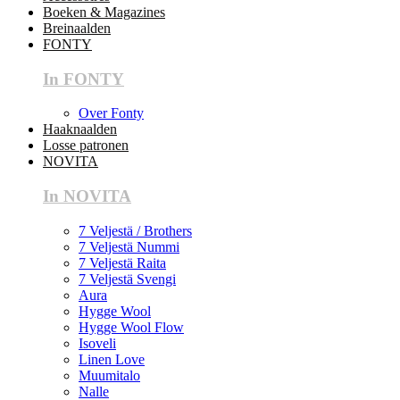
Boeken & Magazines
Breinaalden
FONTY
In FONTY
Over Fonty
Haaknaalden
Losse patronen
NOVITA
In NOVITA
7 Veljestä / Brothers
7 Veljestä Nummi
7 Veljestä Raita
7 Veljestä Svengi
Aura
Hygge Wool
Hygge Wool Flow
Isoveli
Linen Love
Muumitalo
Nalle