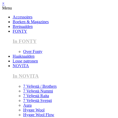
×
Menu
Accessoires
Boeken & Magazines
Breinaalden
FONTY
In FONTY
Over Fonty
Haaknaalden
Losse patronen
NOVITA
In NOVITA
7 Veljestä / Brothers
7 Veljestä Nummi
7 Veljestä Raita
7 Veljestä Svengi
Aura
Hygge Wool
Hygge Wool Flow