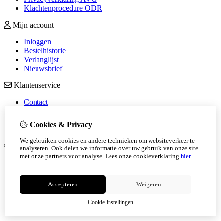
Klachtenprocedure ODR
Mijn account
Inloggen
Bestelhistorie
Verlanglijst
Nieuwsbrief
Klantenservice
Contact
Sitemap
Verzendkosten
Cookies & Privacy
Algemene voorwaarden
We gebruiken cookies en andere technieken om websiteverkeer te
© Copyright 2026 |
TSB
analyseren. Ook delen we informatie over uw gebruik van onze site
met onze partners voor analyse.
Lees onze cookieverklaring
hier
♡
All you knit is love
♡
Love is all you knit
Accepteren
Weigeren
Zomerverlof - bestellingen worden opnieuw verstuurd vanaf
Cookie-instellingen
28/07.