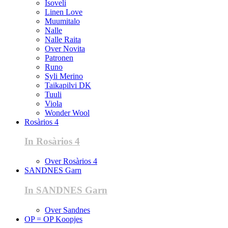
Isoveli
Linen Love
Muumitalo
Nalle
Nalle Raita
Over Novita
Patronen
Runo
Syli Merino
Taikapilvi DK
Tuuli
Viola
Wonder Wool
Rosàrios 4
In Rosàrios 4
Over Rosàrios 4
SANDNES Garn
In SANDNES Garn
Over Sandnes
OP = OP Koopjes