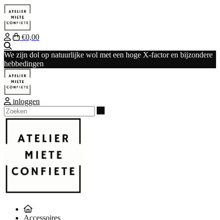
€0,00
Zoeken
We zijn dol op natuurlijke wol met een hoge X-factor en bijzondere
hebbedingen
inloggen
Zoeken
Accessoires