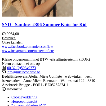
SND - Sandnes 2306 Summer Knits for Kid
€
9,00
€
4,00
Bestellen
Onze kanalen
www.facebook.com/mieteconfiete
www.instagram.com/mieteconfiete
Kleine onderneming met BTW vrijstellingsregeling (KOR)
Neem contact met ons op
00 32 (0)50349373
info@mieteconfiete.be
Bedrijfsgegevens
Atelier Miete Confiete - webwinkel - geen
bezoekadres - Anne-Mieke Beernaert - Wantestraat 122 - 8310
Assebroek Brugge - EORI - BE0525787411
Informatie
Cookieverklaring
Herroepingsrecht
Privacyverklaring AVG