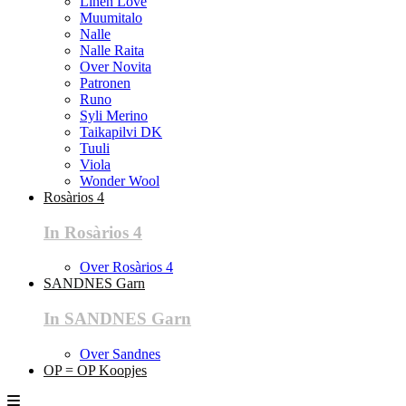
Linen Love
Muumitalo
Nalle
Nalle Raita
Over Novita
Patronen
Runo
Syli Merino
Taikapilvi DK
Tuuli
Viola
Wonder Wool
Rosàrios 4
In Rosàrios 4
Over Rosàrios 4
SANDNES Garn
In SANDNES Garn
Over Sandnes
OP = OP Koopjes