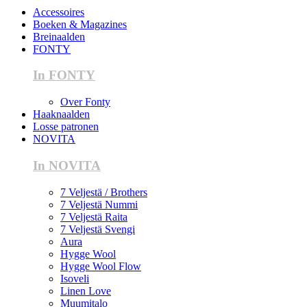
Accessoires
Boeken & Magazines
Breinaalden
FONTY
In FONTY
Over Fonty
Haaknaalden
Losse patronen
NOVITA
In NOVITA
7 Veljestä / Brothers
7 Veljestä Nummi
7 Veljestä Raita
7 Veljestä Svengi
Aura
Hygge Wool
Hygge Wool Flow
Isoveli
Linen Love
Muumitalo