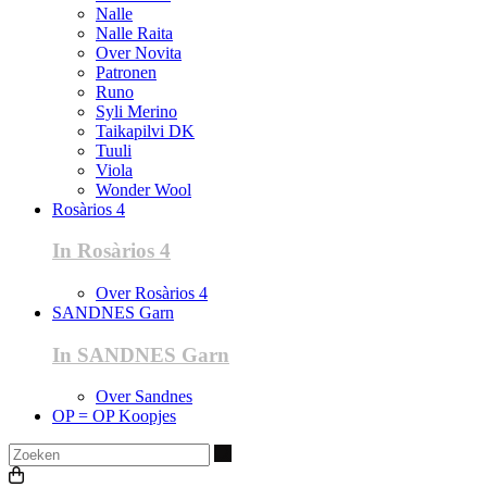
Nalle
Nalle Raita
Over Novita
Patronen
Runo
Syli Merino
Taikapilvi DK
Tuuli
Viola
Wonder Wool
Rosàrios 4
In Rosàrios 4
Over Rosàrios 4
SANDNES Garn
In SANDNES Garn
Over Sandnes
OP = OP Koopjes
Zoeken