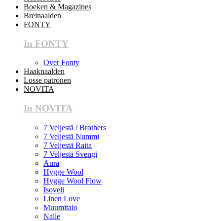
Boeken & Magazines
Breinaalden
FONTY
In FONTY
Over Fonty
Haaknaalden
Losse patronen
NOVITA
In NOVITA
7 Veljestä / Brothers
7 Veljestä Nummi
7 Veljestä Raita
7 Veljestä Svengi
Aura
Hygge Wool
Hygge Wool Flow
Isoveli
Linen Love
Muumitalo
Nalle