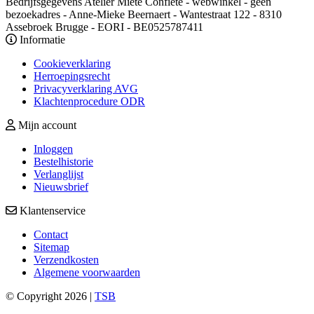
Bedrijfsgegevens
Atelier Miete Confiete - webwinkel - geen
bezoekadres - Anne-Mieke Beernaert - Wantestraat 122 - 8310
Assebroek Brugge - EORI - BE0525787411
Informatie
Cookieverklaring
Herroepingsrecht
Privacyverklaring AVG
Klachtenprocedure ODR
Mijn account
Inloggen
Bestelhistorie
Verlanglijst
Nieuwsbrief
Klantenservice
Contact
Sitemap
Verzendkosten
Algemene voorwaarden
© Copyright 2026 |
TSB