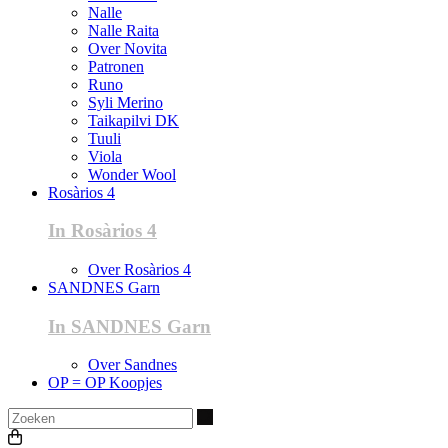
Nalle
Nalle Raita
Over Novita
Patronen
Runo
Syli Merino
Taikapilvi DK
Tuuli
Viola
Wonder Wool
Rosàrios 4
In Rosàrios 4
Over Rosàrios 4
SANDNES Garn
In SANDNES Garn
Over Sandnes
OP = OP Koopjes
Zoeken