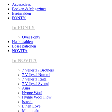
Accessoires
Boeken & Magazines
Breinaalden
FONTY
In FONTY
Over Fonty
Haaknaalden
Losse patronen
NOVITA
In NOVITA
7 Veljestä / Brothers
7 Veljestä Nummi
7 Veljestä Raita
7 Veljestä Svengi
Aura
Hygge Wool
Hygge Wool Flow
Isoveli
Linen Love
Muumitalo