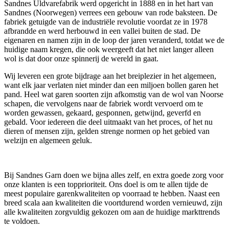
Sandnes Uldvarefabrik werd opgericht in 1888 en in het hart van
Sandnes (Noorwegen) verrees een gebouw van rode baksteen. De
fabriek getuigde van de industriële revolutie voordat ze in 1978
afbrandde en werd herbouwd in een vallei buiten de stad. De
eigenaren en namen zijn in de loop der jaren veranderd, totdat we de
huidige naam kregen, die ook weergeeft dat het niet langer alleen
wol is dat door onze spinnerij de wereld in gaat.
Wij leveren een grote bijdrage aan het breiplezier in het algemeen,
want elk jaar verlaten niet minder dan een miljoen bollen garen het
pand. Heel wat garen soorten zijn afkomstig van de wol van Noorse
schapen, die vervolgens naar de fabriek wordt vervoerd om te
worden gewassen, gekaard, gesponnen, getwijnd, geverfd en
gebald. Voor iedereen die deel uitmaakt van het proces, of het nu
dieren of mensen zijn, gelden strenge normen op het gebied van
welzijn en algemeen geluk.
Bij Sandnes Garn doen we bijna alles zelf, en extra goede zorg voor
onze klanten is een topprioriteit. Ons doel is om te allen tijde de
meest populaire garenkwaliteiten op voorraad te hebben. Naast een
breed scala aan kwaliteiten die voortdurend worden vernieuwd, zijn
alle kwaliteiten zorgvuldig gekozen om aan de huidige markttrends
te voldoen.