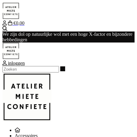
€0,00
Zoeken
We zijn dol op natuurlijke wol met een hoge X-factor en bijzondere
hebbedingen
inloggen
Zoeken
Accessoires