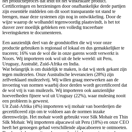
het productieproces dat leidt tot het winkelklare product.
Certificeringen en herzieningen door onafhankelijke derde partijen
zijn essentiële middelen om dit soort transparantie tot stand te
brengen, maar deze systemen zijn nog in ontwikkeling. Door de
wijze waarop de wolhandel tegenwoordig plaatsvindt, is het tot
dusver zeer moeilijk gebleken een volledig traceerbare
leveringsketen te documenteren.
Een aanzienlijk deel van de grondstoffen die wij voor onze
productie gebruiken is regionaal of lokaal en dus gemakkelijker te
traceren; 16% van de wol die in onze garens wordt verwerkt is
Noors. Wij importeren ook wol uit de hele wereld: uit Peru,
Uruguay, Australië, Zuid-Afrika en India.
Wat belangrijk is om duidelijk te maken, is dat wij sterk gekant zijn
tegen muilezelen. Onze Australische leveranciers (28%) zijn
zelfverklaard muilezelvrij. Wij willen graag meewerken aan de
invoering van normen waarbij door derden wordt gecertificeerd dat
de wol vrij is van muilezels. Wij importeren ook aanzienlijke
hoeveelheden fijnere wol uit Uruguay (22%), waar mulesing nooit
een probleem is geweest.
Uit Zuid-Afrika (4%) importeren wij mohair van boerderijen die
gecertificeerd zijn om te voldoen aan de normen inzake
dierenwelzijn. Het mohair wordt gebruikt voor Silk Mohair en Thin
Silk Mohair. Wij importeren alpacawol uit Peru (18%) en onze CEO
heeft het genoegen gehad verschillende alpacaboeren te ontmoeten.