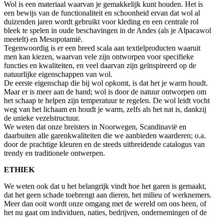
Wol is een materiaal waarvan je gemakkelijk kunt houden. Het is
een bewijs van de functionaliteit en schoonheid ervan dat wol al
duizenden jaren wordt gebruikt voor kleding en een centrale rol
bleek te spelen in oude beschavingen in de Andes (als je Alpacawol
meetelt) en Mesopotamië.
Tegenwoordig is er een breed scala aan textielproducten waaruit
men kan kiezen, waarvan vele zijn ontworpen voor specifieke
functies en kwaliteiten, en veel daarvan zijn geïnspireerd op de
natuurlijke eigenschappen van wol.
De eerste eigenschap die bij wol opkomt, is dat het je warm houdt.
Maar er is meer aan de hand; wol is door de natuur ontworpen om
het schaap te helpen zijn temperatuur te regelen. De wol leidt vocht
weg van het lichaam en houdt je warm, zelfs als het nat is, dankzij
de unieke vezelstructuur.
We weten dat onze breisters in Noorwegen, Scandinavië en
daarbuiten alle garenkwaliteiten die we aanbieden waarderen; o.a.
door de prachtige kleuren en de steeds uitbreidende catalogus van
trendy en traditionele ontwerpen.
ETHIEK
We weten ook dat u het belangrijk vindt hoe het garen is gemaakt,
dat het geen schade toebrengt aan dieren, het milieu of werknemers.
Meer dan ooit wordt onze omgang met de wereld om ons heen, of
het nu gaat om individuen, naties, bedrijven, ondernemingen of de