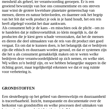
mensheid als geheel, ter verantwoording geroepen. Er is een
groeiend bewustzijn van hoe ons consumentisme en ons streven
naar winst de grotere kwetsbare planetaire gemeenschap van
mensen, dieren en natuur beïnvloeden, en daarmee ook het begrip
van het feit dat welk product je ook in je hand houdt, het een reis
heeft afgelegd voordat het daar aankwam.
Als consument heb je de kans - en misschien ook de plicht - om zo
te handelen dat je milieuvoetafdruk zo klein mogelijk is, dat de
producten die je kiest geen schade veroorzaken, dat het de mensen
en dieren die deel uitmaakten van de reis van dit product niet goed
vergaat. En om dat te kunnen doen, is het belangrijk dat er bedrijven
zijn die ethisch en duurzaam worden gerund, en dat er systemen zijn
die het u als consument gemakkelijk maken om te weten welke
bedrijven deze verantwoordelijkheid op zich nemen, en welke niet.
Wij willen zo'n bedrijf zijn, en we hebben belangrijke stappen in die
richting gezet, maar tegelijkertijd erkennen we dat er nog ruimte
voor verbetering is.
GRONDSTOFFEN
Een sleutelbegrip op het gebied van dierenwelzijn en duurzaamheid
is traceerbaarheid. Inzicht, transparantie en documentatie over de
herkomst van grondstoffen en welke processen deel uitmaken van