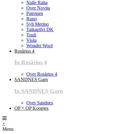
Nalle Raita
Over Novita
Patronen
Runo
Syli Merino
Taikapilvi DK
Tuuli
Viola
Wonder Wool
Rosàrios 4
In Rosàrios 4
Over Rosàrios 4
SANDNES Garn
In SANDNES Garn
Over Sandnes
OP = OP Koopjes
×
Menu