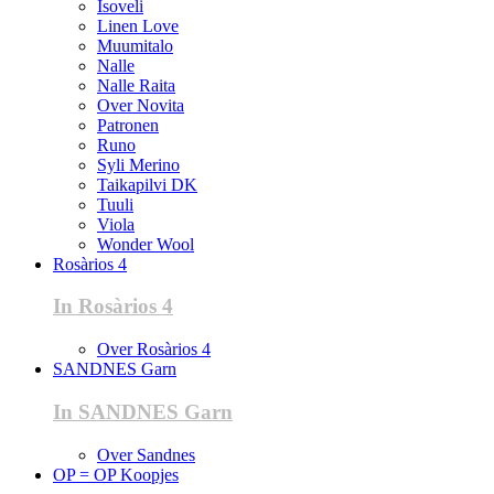
Isoveli
Linen Love
Muumitalo
Nalle
Nalle Raita
Over Novita
Patronen
Runo
Syli Merino
Taikapilvi DK
Tuuli
Viola
Wonder Wool
Rosàrios 4
In Rosàrios 4
Over Rosàrios 4
SANDNES Garn
In SANDNES Garn
Over Sandnes
OP = OP Koopjes