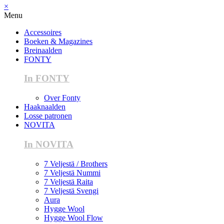
×
Menu
Accessoires
Boeken & Magazines
Breinaalden
FONTY
In FONTY
Over Fonty
Haaknaalden
Losse patronen
NOVITA
In NOVITA
7 Veljestä / Brothers
7 Veljestä Nummi
7 Veljestä Raita
7 Veljestä Svengi
Aura
Hygge Wool
Hygge Wool Flow