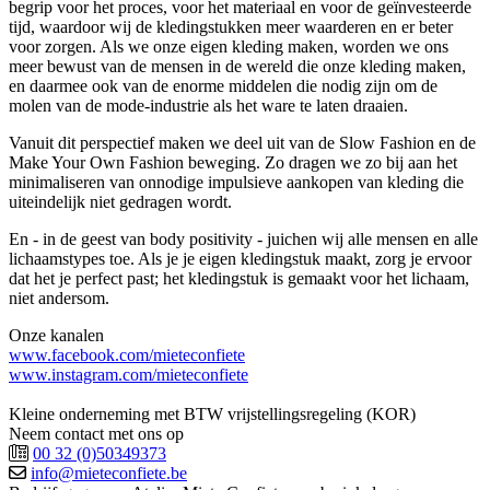
begrip voor het proces, voor het materiaal en voor de geïnvesteerde
tijd, waardoor wij de kledingstukken meer waarderen en er beter
voor zorgen. Als we onze eigen kleding maken, worden we ons
meer bewust van de mensen in de wereld die onze kleding maken,
en daarmee ook van de enorme middelen die nodig zijn om de
molen van de mode-industrie als het ware te laten draaien.
Vanuit dit perspectief maken we deel uit van de Slow Fashion en de
Make Your Own Fashion beweging. Zo dragen we zo bij aan het
minimaliseren van onnodige impulsieve aankopen van kleding die
uiteindelijk niet gedragen wordt.
En - in de geest van body positivity - juichen wij alle mensen en alle
lichaamstypes toe. Als je je eigen kledingstuk maakt, zorg je ervoor
dat het je perfect past; het kledingstuk is gemaakt voor het lichaam,
niet andersom.
Onze kanalen
www.facebook.com/mieteconfiete
www.instagram.com/mieteconfiete
Kleine onderneming met BTW vrijstellingsregeling (KOR)
Neem contact met ons op
00 32 (0)50349373
info@mieteconfiete.be