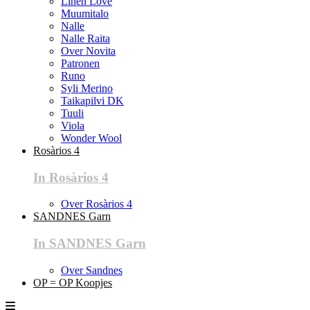
Linen Love
Muumitalo
Nalle
Nalle Raita
Over Novita
Patronen
Runo
Syli Merino
Taikapilvi DK
Tuuli
Viola
Wonder Wool
Rosàrios 4
In Rosàrios 4
Over Rosàrios 4
SANDNES Garn
In SANDNES Garn
Over Sandnes
OP = OP Koopjes