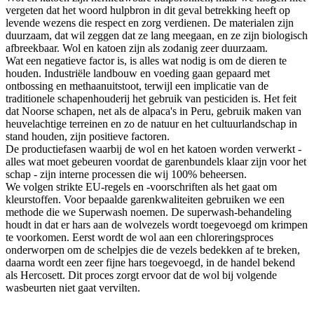
vergeten dat het woord hulpbron in dit geval betrekking heeft op
levende wezens die respect en zorg verdienen. De materialen zijn
duurzaam, dat wil zeggen dat ze lang meegaan, en ze zijn biologisch
afbreekbaar. Wol en katoen zijn als zodanig zeer duurzaam.
Wat een negatieve factor is, is alles wat nodig is om de dieren te
houden. Industriële landbouw en voeding gaan gepaard met
ontbossing en methaanuitstoot, terwijl een implicatie van de
traditionele schapenhouderij het gebruik van pesticiden is. Het feit
dat Noorse schapen, net als de alpaca's in Peru, gebruik maken van
heuvelachtige terreinen en zo de natuur en het cultuurlandschap in
stand houden, zijn positieve factoren.
De productiefasen waarbij de wol en het katoen worden verwerkt -
alles wat moet gebeuren voordat de garenbundels klaar zijn voor het
schap - zijn interne processen die wij 100% beheersen.
We volgen strikte EU-regels en -voorschriften als het gaat om
kleurstoffen. Voor bepaalde garenkwaliteiten gebruiken we een
methode die we Superwash noemen. De superwash-behandeling
houdt in dat er hars aan de wolvezels wordt toegevoegd om krimpen
te voorkomen. Eerst wordt de wol aan een chloreringsproces
onderworpen om de schelpjes die de vezels bedekken af te breken,
daarna wordt een zeer fijne hars toegevoegd, in de handel bekend
als Hercosett. Dit proces zorgt ervoor dat de wol bij volgende
wasbeurten niet gaat vervilten.