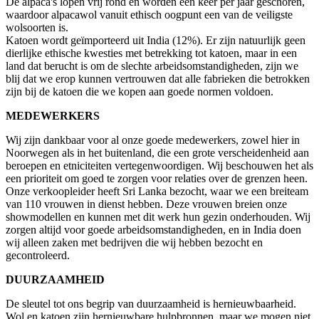
De alpaca's lopen vrij rond en worden één keer per jaar geschoren,
waardoor alpacawol vanuit ethisch oogpunt een van de veiligste
wolsoorten is.
Katoen wordt geïmporteerd uit India (12%). Er zijn natuurlijk geen
dierlijke ethische kwesties met betrekking tot katoen, maar in een
land dat berucht is om de slechte arbeidsomstandigheden, zijn we
blij dat we erop kunnen vertrouwen dat alle fabrieken die betrokken
zijn bij de katoen die we kopen aan goede normen voldoen.
MEDEWERKERS
Wij zijn dankbaar voor al onze goede medewerkers, zowel hier in
Noorwegen als in het buitenland, die een grote verscheidenheid aan
beroepen en etniciteiten vertegenwoordigen. Wij beschouwen het als
een prioriteit om goed te zorgen voor relaties over de grenzen heen.
Onze verkoopleider heeft Sri Lanka bezocht, waar we een breiteam
van 110 vrouwen in dienst hebben. Deze vrouwen breien onze
showmodellen en kunnen met dit werk hun gezin onderhouden. Wij
zorgen altijd voor goede arbeidsomstandigheden, en in India doen
wij alleen zaken met bedrijven die wij hebben bezocht en
gecontroleerd.
DUURZAAMHEID
De sleutel tot ons begrip van duurzaamheid is hernieuwbaarheid.
Wol en katoen zijn hernieuwbare hulpbronnen, maar we mogen niet