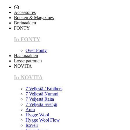
Accessoires
Boeken & Magazines
Breinaalden
FONTY
In FONTY
Over Fonty
Haaknaalden
Losse patronen
NOVITA
In NOVITA
7 Veljestä / Brothers
7 Veljestä Nummi
7 Veljestä Raita
7 Veljestä Svengi
Aura
Hygge Wool
Hygge Wool Flow
Isoveli