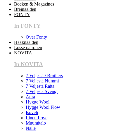
Boeken & Magazines
Breinaalden
FONTY
In FONTY
Over Fonty
Haaknaalden
Losse patronen
NOVITA
In NOVITA
7 Veljestä / Brothers
7 Veljestä Nummi
7 Veljestä Raita
7 Veljestä Svengi
Aura
Hygge Wool
Hygge Wool Flow
Isoveli
Linen Love
Muumitalo
Nalle