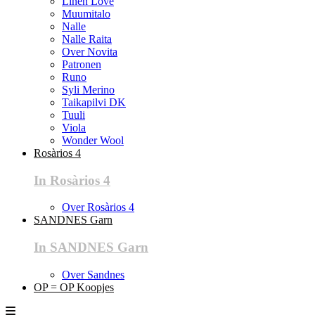
Linen Love
Muumitalo
Nalle
Nalle Raita
Over Novita
Patronen
Runo
Syli Merino
Taikapilvi DK
Tuuli
Viola
Wonder Wool
Rosàrios 4
In Rosàrios 4
Over Rosàrios 4
SANDNES Garn
In SANDNES Garn
Over Sandnes
OP = OP Koopjes