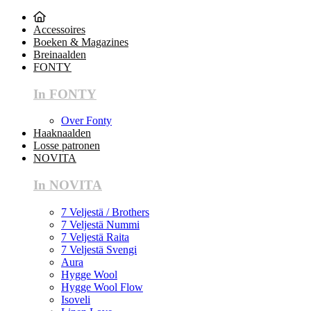
Accessoires
Boeken & Magazines
Breinaalden
FONTY
In FONTY
Over Fonty
Haaknaalden
Losse patronen
NOVITA
In NOVITA
7 Veljestä / Brothers
7 Veljestä Nummi
7 Veljestä Raita
7 Veljestä Svengi
Aura
Hygge Wool
Hygge Wool Flow
Isoveli