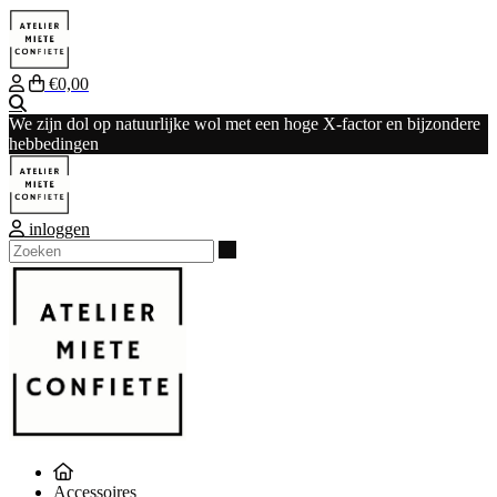
€0,00
Zoeken
We zijn dol op natuurlijke wol met een hoge X-factor en bijzondere
hebbedingen
inloggen
Zoeken
Accessoires