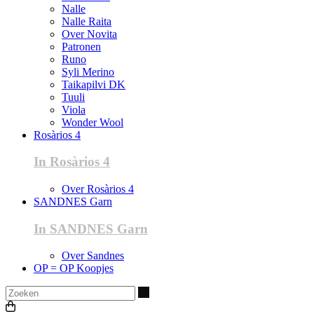
Nalle
Nalle Raita
Over Novita
Patronen
Runo
Syli Merino
Taikapilvi DK
Tuuli
Viola
Wonder Wool
Rosàrios 4
In Rosàrios 4
Over Rosàrios 4
SANDNES Garn
In SANDNES Garn
Over Sandnes
OP = OP Koopjes
Zoeken