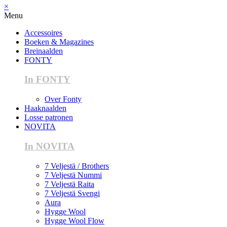
×
Menu
Accessoires
Boeken & Magazines
Breinaalden
FONTY
In FONTY
Over Fonty
Haaknaalden
Losse patronen
NOVITA
In NOVITA
7 Veljestä / Brothers
7 Veljestä Nummi
7 Veljestä Raita
7 Veljestä Svengi
Aura
Hygge Wool
Hygge Wool Flow