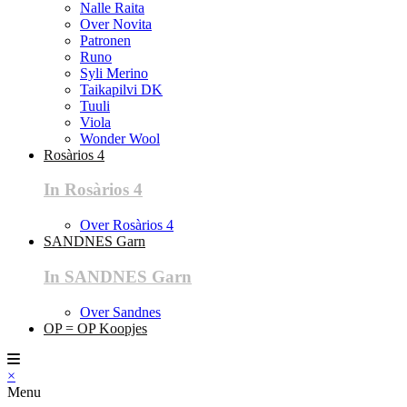
Nalle Raita
Over Novita
Patronen
Runo
Syli Merino
Taikapilvi DK
Tuuli
Viola
Wonder Wool
Rosàrios 4
In Rosàrios 4
Over Rosàrios 4
SANDNES Garn
In SANDNES Garn
Over Sandnes
OP = OP Koopjes
×
Menu