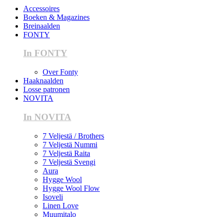
Accessoires
Boeken & Magazines
Breinaalden
FONTY
In FONTY
Over Fonty
Haaknaalden
Losse patronen
NOVITA
In NOVITA
7 Veljestä / Brothers
7 Veljestä Nummi
7 Veljestä Raita
7 Veljestä Svengi
Aura
Hygge Wool
Hygge Wool Flow
Isoveli
Linen Love
Muumitalo