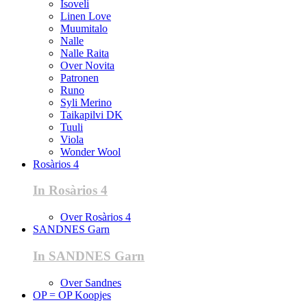
Isoveli
Linen Love
Muumitalo
Nalle
Nalle Raita
Over Novita
Patronen
Runo
Syli Merino
Taikapilvi DK
Tuuli
Viola
Wonder Wool
Rosàrios 4
In Rosàrios 4
Over Rosàrios 4
SANDNES Garn
In SANDNES Garn
Over Sandnes
OP = OP Koopjes