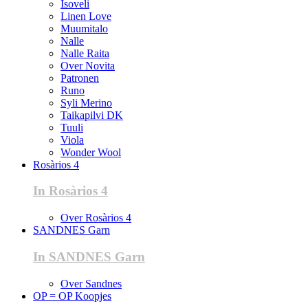
Isoveli
Linen Love
Muumitalo
Nalle
Nalle Raita
Over Novita
Patronen
Runo
Syli Merino
Taikapilvi DK
Tuuli
Viola
Wonder Wool
Rosàrios 4
In Rosàrios 4
Over Rosàrios 4
SANDNES Garn
In SANDNES Garn
Over Sandnes
OP = OP Koopjes