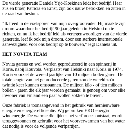
De vierde generatie Daniela Yrjö-Koskinen leidt het bedrijf. Haar
zus en broer, Patricia en Ernst, zijn ook nauw betrokken en zitten in
de raad van bestuur.
"Ik treed in de voetsporen van mijn overgrootvader. Hij maakte zijn
droom waar door het bedrijf 90 jaar geleden in Helsinki op te
richten, en nu ik het bedrijf leid als vertegenwoordiger van de vierde
generatie, leef ik ook mijn droom, door een sterkere internationale
aanwezigheid voor ons bedrijf op te bouwen," legt Daniela uit.
HET NOVITA TEAM
Novita garens en wol worden geproduceerd in een spinnerij in
Koria, nabij Kouvola. Verplaatst van Helsinki naar Koria in 1974.
Koria voorziet de wereld jaarlijks van 10 miljoen bollen garen. De
totale lengte van het geproduceerde garen zou de wereld zo'n
twintig keer kunnen omspannen. De miljoen kilo - of tien miljoen
bollen - garen die elk jaar worden gemaakt, is genoeg om voor elke
inwoner van Finland een paar wollen sokken te breien.
Onze fabriek is toonaangevend in het gebruik van hernieuwbare
energie en energie-efficiëntie. Wij gebruiken EKO energia
windenergie. De warmte die tijdens het verfproces ontstaat, wordt
teruggewonnen en gebruikt voor het voorverwarmen van het water
dat nodig is voor de volgende verfpartijen.