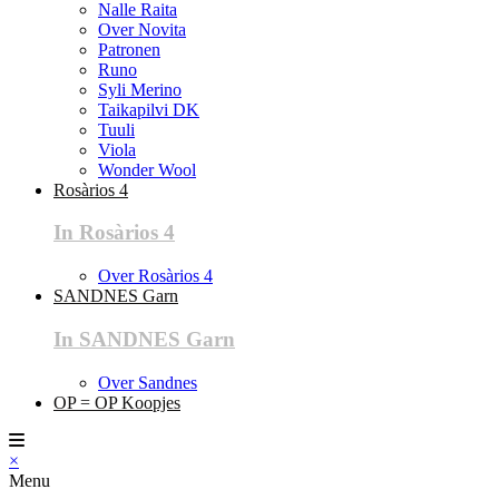
Nalle Raita
Over Novita
Patronen
Runo
Syli Merino
Taikapilvi DK
Tuuli
Viola
Wonder Wool
Rosàrios 4
In Rosàrios 4
Over Rosàrios 4
SANDNES Garn
In SANDNES Garn
Over Sandnes
OP = OP Koopjes
×
Menu