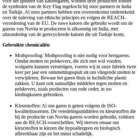
voor het spinnen van katoengaren, worden deze producten zonder
de symbolen van de Key Flag ingekocht bij onze partners in India
en Turkije. Al onze partners hebben een overeenkomst ondertekend
over de naleving van ethische principes en volgen de REACH-
verordening van de EU. De ruwe katoen die gebruikt wordt om de
garens van Novita te produceren is afkomstig uit India, met
uitzondering van de gerecycleerde katoen die uit Turkije komt.
Gebruikte chemicaliën
Mothproofing: Mothproofing is niet nodig voor breigarens.
Omdat motten en pelskevers, die zich met wol voeden,
wolgaren kunnen vernietigen, voeren wij in onze fabriek twee
keer per jaar een ontsmettingsspuit uit om vliegende motten te
verwijderen. Bewaar het garen thuis in luchtdichte plastic
zakken. U kunt ook natuurlijke middelen tegen motten en
pelskevers, zoals producten van rode ceder, in uw
kledingkasten gebruiken.
Kleurstoffen: Al ons garen is getest volgens de ISO-
kwaliteitsnormen. De veredelingsmiddelen en kleurstoffen die
bij de productie van Novita-garens worden gebruikt, voldoen
aan de REACH-voorschriften. Wij streven ernaar om
kleurstoffen te kiezen die hypoallergeen en biologisch
afbreekbaar zijn en het minst schadelijk.