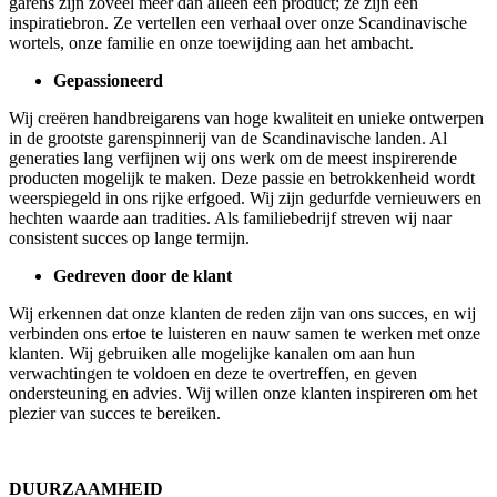
garens zijn zoveel meer dan alleen een product; ze zijn een
inspiratiebron. Ze vertellen een verhaal over onze Scandinavische
wortels, onze familie en onze toewijding aan het ambacht.
Gepassioneerd
Wij creëren handbreigarens van hoge kwaliteit en unieke ontwerpen
in de grootste garenspinnerij van de Scandinavische landen. Al
generaties lang verfijnen wij ons werk om de meest inspirerende
producten mogelijk te maken. Deze passie en betrokkenheid wordt
weerspiegeld in ons rijke erfgoed. Wij zijn gedurfde vernieuwers en
hechten waarde aan tradities. Als familiebedrijf streven wij naar
consistent succes op lange termijn.
Gedreven door de klant
Wij erkennen dat onze klanten de reden zijn van ons succes, en wij
verbinden ons ertoe te luisteren en nauw samen te werken met onze
klanten. Wij gebruiken alle mogelijke kanalen om aan hun
verwachtingen te voldoen en deze te overtreffen, en geven
ondersteuning en advies. Wij willen onze klanten inspireren om het
plezier van succes te bereiken.
DUURZAAMHEID