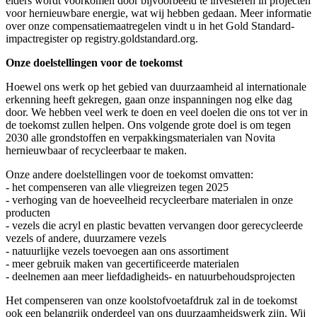
elders wordt voorkomen door bijvoorbeeld te investeren in projecten
voor hernieuwbare energie, wat wij hebben gedaan. Meer informatie
over onze compensatiemaatregelen vindt u in het Gold Standard-
impactregister op registry.goldstandard.org.
Onze doelstellingen voor de toekomst
Hoewel ons werk op het gebied van duurzaamheid al internationale
erkenning heeft gekregen, gaan onze inspanningen nog elke dag
door. We hebben veel werk te doen en veel doelen die ons tot ver in
de toekomst zullen helpen. Ons volgende grote doel is om tegen
2030 alle grondstoffen en verpakkingsmaterialen van Novita
hernieuwbaar of recycleerbaar te maken.
Onze andere doelstellingen voor de toekomst omvatten:
- het compenseren van alle vliegreizen tegen 2025
- verhoging van de hoeveelheid recycleerbare materialen in onze
producten
- vezels die acryl en plastic bevatten vervangen door gerecycleerde
vezels of andere, duurzamere vezels
- natuurlijke vezels toevoegen aan ons assortiment
- meer gebruik maken van gecertificeerde materialen
- deelnemen aan meer liefdadigheids- en natuurbehoudsprojecten
Het compenseren van onze koolstofvoetafdruk zal in de toekomst
ook een belangrijk onderdeel van ons duurzaamheidswerk zijn. Wij