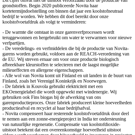
Dit cijfer omvat niet de uitstoot veroorzaakt door de productie van
grondstoffen. Begin 2020 publiceerde Novita haar
kortetermijndoelstelling om binnen dat jaar een koolstofneutraal
bedrijf te worden. We hebben dit doel bereikt door onze
koolstofvoetafdruk als volgt te verminderen:
- De warmte die ontstaat in onze garenverfprocessen wordt
teruggewonnen en hergebruikt om water te verwarmen voor nieuwe
verfpartijen.
- De veredelings- en verfmiddelen die bij de productie van Novita-
garens worden gebruikt, voldoen aan de REACH-verordening van
de EU. Wij streven ernaar om voor onze productie biologisch
afbreekbare kleurstoffen te selecteren met de laagst mogelijke
milieueffecten en allergene eigenschappen.
- Alle wol van Novita komt uit Finland en uit landen in de buurt van
Finland, zoals het Verenigd Koninkrijk en Noorwegen.
- De fabriek in Kouvola gebruikt elektriciteit met een
EKOenergielabel die wordt opgewekt met windenergie. Wij
gebruiken ook Fins biogas bij de afwerking van ons
garenproductieproces. Onze fabriek produceert kleine hoeveelheden
productieafval en recyclet al haar bedrijfsafval.
- Novita compenseert haar resterende koolstofvoetafdruk door deel
te nemen aan een zonne-energieproject in India ter ondersteuning
van natuurlijke regeneratie. Compensatie van koolstofdioxide-
uitstoot betekent dat een overeenkomstige hoeveelheid uitstoot