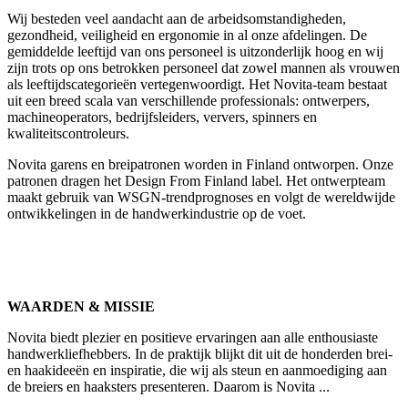
Wij besteden veel aandacht aan de arbeidsomstandigheden,
gezondheid, veiligheid en ergonomie in al onze afdelingen. De
gemiddelde leeftijd van ons personeel is uitzonderlijk hoog en wij
zijn trots op ons betrokken personeel dat zowel mannen als vrouwen
als leeftijdscategorieën vertegenwoordigt. Het Novita-team bestaat
uit een breed scala van verschillende professionals: ontwerpers,
machineoperators, bedrijfsleiders, ververs, spinners en
kwaliteitscontroleurs.
Novita garens en breipatronen worden in Finland ontworpen. Onze
patronen dragen het Design From Finland label. Het ontwerpteam
maakt gebruik van WSGN-trendprognoses en volgt de wereldwijde
ontwikkelingen in de handwerkindustrie op de voet.
WAARDEN & MISSIE
Novita biedt plezier en positieve ervaringen aan alle enthousiaste
handwerkliefhebbers. In de praktijk blijkt dit uit de honderden brei-
en haakideeën en inspiratie, die wij als steun en aanmoediging aan
de breiers en haaksters presenteren. Daarom is Novita ...