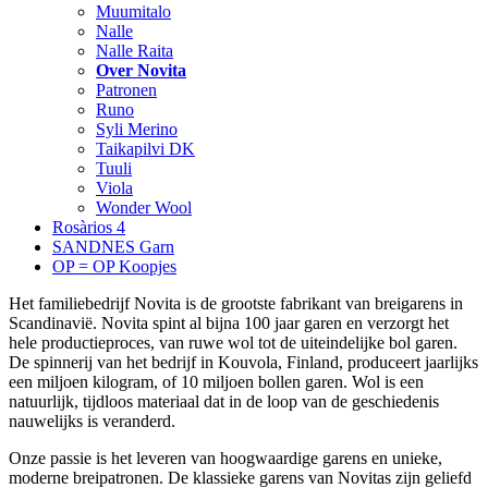
Muumitalo
Nalle
Nalle Raita
Over Novita
Patronen
Runo
Syli Merino
Taikapilvi DK
Tuuli
Viola
Wonder Wool
Rosàrios 4
SANDNES Garn
OP = OP Koopjes
Het familiebedrijf Novita is de grootste fabrikant van breigarens in
Scandinavië. Novita spint al bijna 100 jaar garen en verzorgt het
hele productieproces, van ruwe wol tot de uiteindelijke bol garen.
De spinnerij van het bedrijf in Kouvola, Finland, produceert jaarlijks
een miljoen kilogram, of 10 miljoen bollen garen. Wol is een
natuurlijk, tijdloos materiaal dat in de loop van de geschiedenis
nauwelijks is veranderd.
Onze passie is het leveren van hoogwaardige garens en unieke,
moderne breipatronen. De klassieke garens van Novitas zijn geliefd