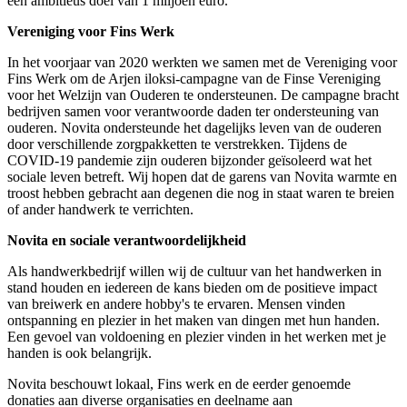
een ambitieus doel van 1 miljoen euro.
Vereniging voor Fins Werk
In het voorjaar van 2020 werkten we samen met de Vereniging voor
Fins Werk om de Arjen iloksi-campagne van de Finse Vereniging
voor het Welzijn van Ouderen te ondersteunen. De campagne bracht
bedrijven samen voor verantwoorde daden ter ondersteuning van
ouderen. Novita ondersteunde het dagelijks leven van de ouderen
door verschillende zorgpakketten te verstrekken. Tijdens de
COVID-19 pandemie zijn ouderen bijzonder geïsoleerd wat het
sociale leven betreft. Wij hopen dat de garens van Novita warmte en
troost hebben gebracht aan degenen die nog in staat waren te breien
of ander handwerk te verrichten.
Novita en sociale verantwoordelijkheid
Als handwerkbedrijf willen wij de cultuur van het handwerken in
stand houden en iedereen de kans bieden om de positieve impact
van breiwerk en andere hobby's te ervaren. Mensen vinden
ontspanning en plezier in het maken van dingen met hun handen.
Een gevoel van voldoening en plezier vinden in het werken met je
handen is ook belangrijk.
Novita beschouwt lokaal, Fins werk en de eerder genoemde
donaties aan diverse organisaties en deelname aan