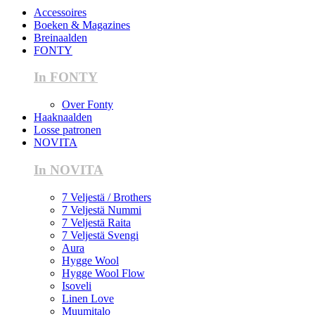
Accessoires
Boeken & Magazines
Breinaalden
FONTY
In FONTY
Over Fonty
Haaknaalden
Losse patronen
NOVITA
In NOVITA
7 Veljestä / Brothers
7 Veljestä Nummi
7 Veljestä Raita
7 Veljestä Svengi
Aura
Hygge Wool
Hygge Wool Flow
Isoveli
Linen Love
Muumitalo