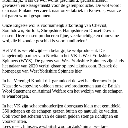
Koninkrijk, waar de wol wordt geschuurd, geclassificeerd,
gewassen en klaargemaakt voor de garenproductie. De wol wordt
dan naar Finland vervoerd, naar onze fabriek in Kouvola, waar ze
tot garen wordt gesponnen.
Onze Engelse wol is voornamelijk afkomstig van Cheviot,
Southdown, Suffolk, Shropshire, Hampshire en Dorset Down-
rassen. Deze rassen produceren fijne, veerkrachtige en duurzame
wol, die bijzonder geschikt is voor handbreien!
Het VK is wereldwijd een belangrijke wolproducent. De
langetermijnpartner van Novita in het VK is West Yorkshire
Spinners (WYS). De garens van West Yorkshire Spinners zijn sinds
het najaar van 2020 verkrijgbaar op novitaknits.com. Bezoek de
homepage van West Yorkshire Spinners hier.
In het Verenigd Koninkrijk garandeert de wet het dierenwelzijn.
Naast de wetgeving voldoen onze wolproducenten aan de British
Wool Statement on Animal Welfare om het welzijn van de schapen
te waarborgen.
In het VK zijn schapenhouderijen doorgaans klein met gemiddeld
350 schapen en de schapen grazen buiten op natuurlijke weiden.
Ook voor het scheren van de dieren gelden strenge richtlijnen en
voorschriften.
Lees meer: https://www.britishwool.org.uk/animal-welfare