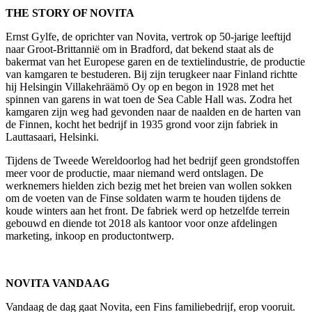
THE STORY OF NOVITA
Ernst Gylfe, de oprichter van Novita, vertrok op 50-jarige leeftijd
naar Groot-Brittannië om in Bradford, dat bekend staat als de
bakermat van het Europese garen en de textielindustrie, de productie
van kamgaren te bestuderen. Bij zijn terugkeer naar Finland richtte
hij Helsingin Villakehräämö Oy op en begon in 1928 met het
spinnen van garens in wat toen de Sea Cable Hall was. Zodra het
kamgaren zijn weg had gevonden naar de naalden en de harten van
de Finnen, kocht het bedrijf in 1935 grond voor zijn fabriek in
Lauttasaari, Helsinki.
Tijdens de Tweede Wereldoorlog had het bedrijf geen grondstoffen
meer voor de productie, maar niemand werd ontslagen. De
werknemers hielden zich bezig met het breien van wollen sokken
om de voeten van de Finse soldaten warm te houden tijdens de
koude winters aan het front. De fabriek werd op hetzelfde terrein
gebouwd en diende tot 2018 als kantoor voor onze afdelingen
marketing, inkoop en productontwerp.
NOVITA VANDAAG
Vandaag de dag gaat Novita, een Fins familiebedrijf, erop vooruit.