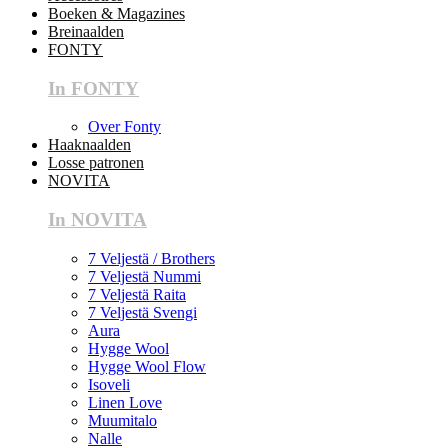
Boeken & Magazines
Breinaalden
FONTY
In FONTY
Over Fonty
Haaknaalden
Losse patronen
NOVITA
In NOVITA
7 Veljestä / Brothers
7 Veljestä Nummi
7 Veljestä Raita
7 Veljestä Svengi
Aura
Hygge Wool
Hygge Wool Flow
Isoveli
Linen Love
Muumitalo
Nalle