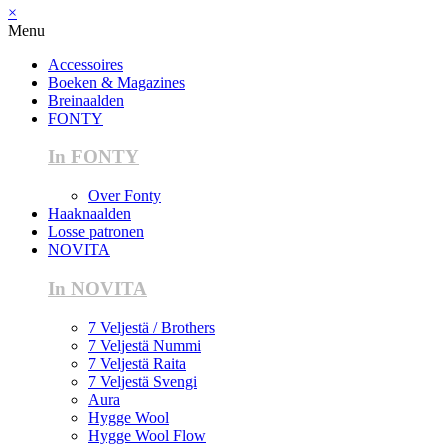
×
Menu
Accessoires
Boeken & Magazines
Breinaalden
FONTY
In FONTY
Over Fonty
Haaknaalden
Losse patronen
NOVITA
In NOVITA
7 Veljestä / Brothers
7 Veljestä Nummi
7 Veljestä Raita
7 Veljestä Svengi
Aura
Hygge Wool
Hygge Wool Flow