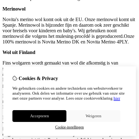
Merinowol
Novita's merino wol komt ook uit de EU. Onze merinowol komt uit
Spanje. Merinowol is bijzonder fijn en daarom ook zeer geschikt
voor breisels voor kinderen en baby's. Wij gebruiken nooit
merinowol die volgens het mulesing-procédé is geproduceerd.Onze
100% merinowol is Novita Merino DK en Novita Merino 4PLY.
Wol uit Finland
Fins wolgaren wordt gemaakt van wol die afkomstig is van
schapenboerderijen in Finland. De Finse wol is voornamelijk
afkomstig van Finse schapen. De wol van de Finnsheep is zacht en
Cookies & Privacy
licht met een matige kroezing en een hoge glans. Krimp maakt het
garen elastischer en duurzamer.
We gebruiken cookies en andere technieken om websiteverkeer te
analyseren. Ook delen we informatie over uw gebruik van onze site
Naast Finnsheep fokken Finse schapenboerderijen ook andere
met onze partners voor analyse.
Lees onze cookieverklaring
hier
rassen, zoals kainuunharmas (een zeldzaam Fins ras), zodat onze
Finse wolgarens wol van verschillende rassen bevatten.
Accepteren
Weigeren
Finse schapen zijn een oorspronkelijk Fins ras, dat zich in de loop
van verschillende eeuwen heeft ontwikkeld. Deze dieren maken
Cookie-instellingen
integraal deel uit van de Finse geschiedenis en het Finse culturele
erfgoed. Producten van Finse wol zijn duurzaam en blijven