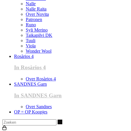
Nalle
Nalle Raita
Over Novita
Patronen
Runo
Syli Merino
Taikapilvi DK
Tuuli
Viola
Wonder Wool
Rosàrios 4
In Rosàrios 4
Over Rosàrios 4
SANDNES Garn
In SANDNES Garn
Over Sandnes
OP = OP Koopjes
Zoeken