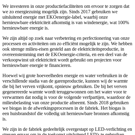
We investeren in onze productiefaciliteiten om ervoor te zorgen dat
we zo energiezuinig mogelijk zijn. Sinds 2017 gebruiken we
uitsluitend energie met EKOenergie-label, waarbij onze
hernieuwbare elektriciteit afkomstig is van windenergie, wat 100%
hernieuwbare energie is.
We zijn altijd op zoek naar verbetering en perfectionering van onze
processen en activiteiten om zo efficiënt mogelijk te zijn. We hebben
ook strenge milieu-eisen gesteld aan de elektriciteitsproductie, in
overeenstemming met de EKOenergie-criteria, en een deel van de
verkoopwinst uit elektriciteit wordt gebruikt om projecten voor
hernieuwbare energie te financieren.
Hoewel wij grote hoeveelheden energie en water verbruiken in de
verschillende stadia van de garenproductie, kunnen wij de warmte
die bij het verven vrijkomt, opnieuw gebruiken. De bij het verven
gegenereerde warmte wordt teruggewonnen om het water voor te
verwarmen dat nodig is voor de volgende verfpartijen, waardoor de
milieubelasting van onze productie afneemt. Sinds 2018 gebruiken
we biogas in de afwerkingsprocessen in de fabriek. Het biogas is
een huisbrandstof die volledig uit hernieuwbare bronnen afkomstig
is.
We zijn in de fabriek gedeeltelijk overgestapt op LED-verlichting en
streven ernaar om in de toekomst uitsluitend LED's te gebruiken.