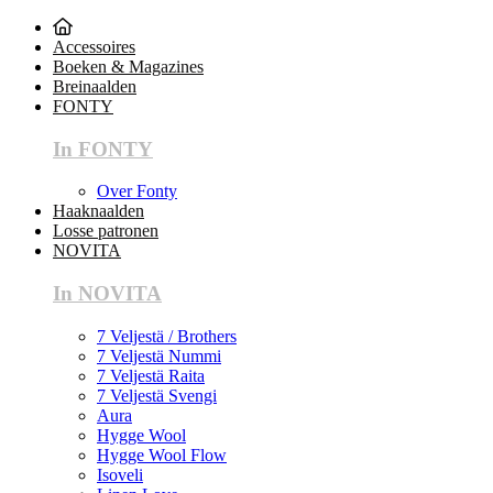
Accessoires
Boeken & Magazines
Breinaalden
FONTY
In FONTY
Over Fonty
Haaknaalden
Losse patronen
NOVITA
In NOVITA
7 Veljestä / Brothers
7 Veljestä Nummi
7 Veljestä Raita
7 Veljestä Svengi
Aura
Hygge Wool
Hygge Wool Flow
Isoveli