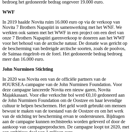
bedroeg het gedoneerde bedrag ongeveer 19.000 euro.
WWF
In 2019 haalde Novita ruim 16.000 euro op via de verkoop van
Novita 7 Brothers Napapiiri in samenwerking met het WNF. We
werkten ook samen met het WWF in een project om een deel van
onze 7 Brothers Napapiiri garenverkoop te doneren aan het WWF
voor het behoud van de arctische natuur. De donatie was gericht op
de bescherming van bedreigde arctische soorten, zoals de poolvos,
de Saimaa ringelrob en de forel. Het gedoneerde bedrag bedroeg
meer dan 16.000 euro.
John Nurminen Stichting
In 2020 was Novita een van de officiële partners van de
#OURSEA-campagne van de John Nurminen Foundation. Voor
deze campagne lanceerde Novita een nieuw garen, Novita
Majakkasaari. Voor elke verkochte bol werd €0,10 gedoneerd aan
de John Nurminen Foundation om de Oostzee en haar levendige
cultuur te helpen beschermen. Het geld wordt gebruikt om mensen
bewust te maken van de toestand van de Oostzee en om het werk
van de stichting ter bescherming ervan te ondersteunen. Bijdragen
aan de campagne kunnen rechtstreeks worden geleverd of door de
aankoop van campagneproducten. De campagne loopt tot 2020, met