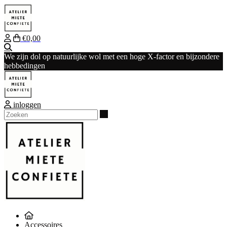
€0,00
Zoeken
We zijn dol op natuurlijke wol met een hoge X-factor en bijzondere
hebbedingen
inloggen
Zoeken
Accessoires