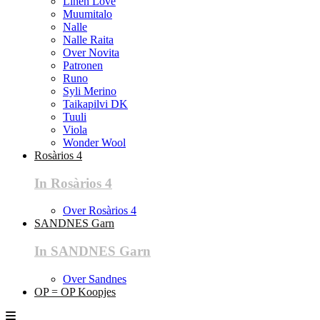
Linen Love
Muumitalo
Nalle
Nalle Raita
Over Novita
Patronen
Runo
Syli Merino
Taikapilvi DK
Tuuli
Viola
Wonder Wool
Rosàrios 4
In Rosàrios 4
Over Rosàrios 4
SANDNES Garn
In SANDNES Garn
Over Sandnes
OP = OP Koopjes