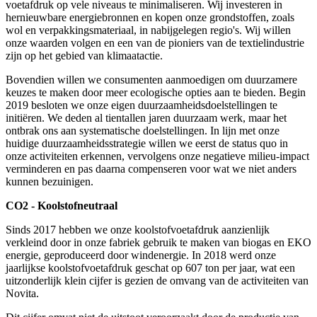
voetafdruk op vele niveaus te minimaliseren. Wij investeren in
hernieuwbare energiebronnen en kopen onze grondstoffen, zoals
wol en verpakkingsmateriaal, in nabijgelegen regio's. Wij willen
onze waarden volgen en een van de pioniers van de textielindustrie
zijn op het gebied van klimaatactie.
Bovendien willen we consumenten aanmoedigen om duurzamere
keuzes te maken door meer ecologische opties aan te bieden. Begin
2019 besloten we onze eigen duurzaamheidsdoelstellingen te
initiëren. We deden al tientallen jaren duurzaam werk, maar het
ontbrak ons aan systematische doelstellingen. In lijn met onze
huidige duurzaamheidsstrategie willen we eerst de status quo in
onze activiteiten erkennen, vervolgens onze negatieve milieu-impact
verminderen en pas daarna compenseren voor wat we niet anders
kunnen bezuinigen.
CO2 - Koolstofneutraal
Sinds 2017 hebben we onze koolstofvoetafdruk aanzienlijk
verkleind door in onze fabriek gebruik te maken van biogas en EKO
energie, geproduceerd door windenergie. In 2018 werd onze
jaarlijkse koolstofvoetafdruk geschat op 607 ton per jaar, wat een
uitzonderlijk klein cijfer is gezien de omvang van de activiteiten van
Novita.