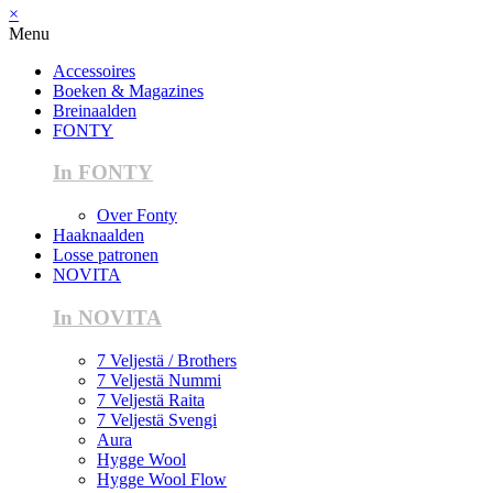
×
Menu
Accessoires
Boeken & Magazines
Breinaalden
FONTY
In FONTY
Over Fonty
Haaknaalden
Losse patronen
NOVITA
In NOVITA
7 Veljestä / Brothers
7 Veljestä Nummi
7 Veljestä Raita
7 Veljestä Svengi
Aura
Hygge Wool
Hygge Wool Flow