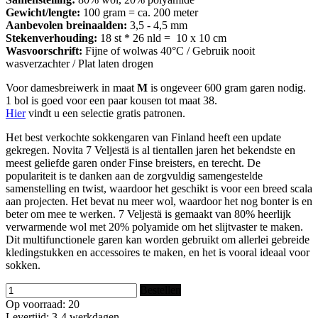
Gewicht/lengte:
100 gram = ca. 200 meter
Aanbevolen breinaalden:
3,5 - 4,5 mm
Stekenverhouding:
18 st * 26 nld = 10 x 10 cm
Wasvoorschrift:
Fijne of wolwas 40°C / Gebruik nooit
wasverzachter / Plat laten drogen
Voor damesbreiwerk in maat
M
is ongeveer 600 gram garen nodig.
1 bol is goed voor een paar kousen tot maat 38.
Hier
vindt u een selectie gratis patronen.
Het best verkochte sokkengaren van Finland heeft een update
gekregen. Novita 7 Veljestä is al tientallen jaren het bekendste en
meest geliefde garen onder Finse breisters, en terecht. De
populariteit is te danken aan de zorgvuldig samengestelde
samenstelling en twist, waardoor het geschikt is voor een breed scala
aan projecten. Het bevat nu meer wol, waardoor het nog bonter is en
beter om mee te werken. 7 Veljestä is gemaakt van 80% heerlijk
verwarmende wol met 20% polyamide om het slijtvaster te maken.
Dit multifunctionele garen kan worden gebruikt om allerlei gebreide
kledingstukken en accessoires te maken, en het is vooral ideaal voor
sokken.
Bestellen
Op voorraad: 20
Levertijd: 3-4 werkdagen