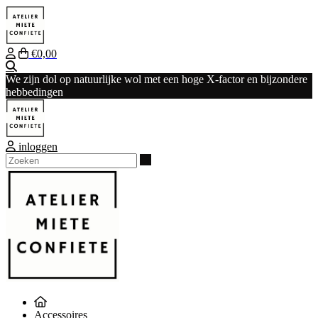
€0,00
Zoeken
We zijn dol op natuurlijke wol met een hoge X-factor en bijzondere
hebbedingen
inloggen
Zoeken
Accessoires