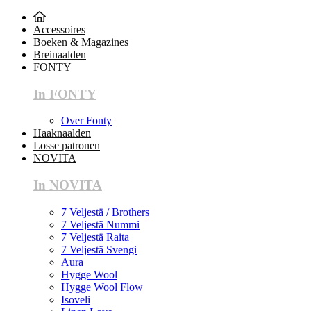
Accessoires
Boeken & Magazines
Breinaalden
FONTY
In FONTY
Over Fonty
Haaknaalden
Losse patronen
NOVITA
In NOVITA
7 Veljestä / Brothers
7 Veljestä Nummi
7 Veljestä Raita
7 Veljestä Svengi
Aura
Hygge Wool
Hygge Wool Flow
Isoveli