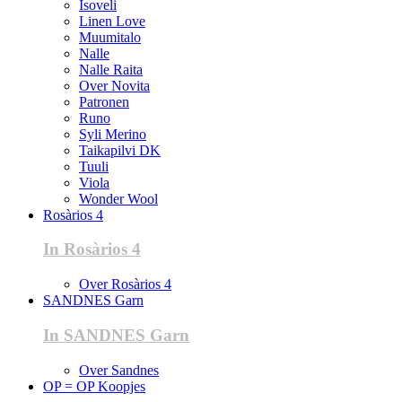
Isoveli
Linen Love
Muumitalo
Nalle
Nalle Raita
Over Novita
Patronen
Runo
Syli Merino
Taikapilvi DK
Tuuli
Viola
Wonder Wool
Rosàrios 4
In Rosàrios 4
Over Rosàrios 4
SANDNES Garn
In SANDNES Garn
Over Sandnes
OP = OP Koopjes