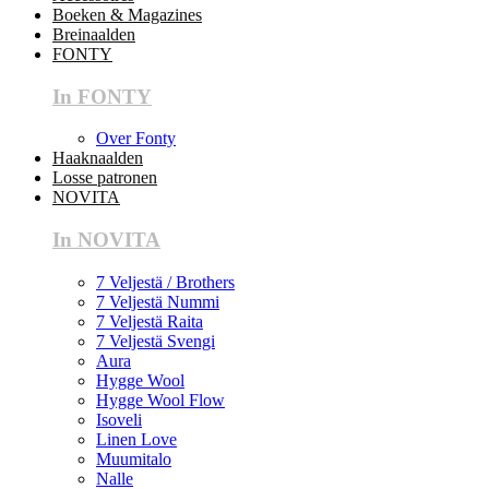
Boeken & Magazines
Breinaalden
FONTY
In FONTY
Over Fonty
Haaknaalden
Losse patronen
NOVITA
In NOVITA
7 Veljestä / Brothers
7 Veljestä Nummi
7 Veljestä Raita
7 Veljestä Svengi
Aura
Hygge Wool
Hygge Wool Flow
Isoveli
Linen Love
Muumitalo
Nalle