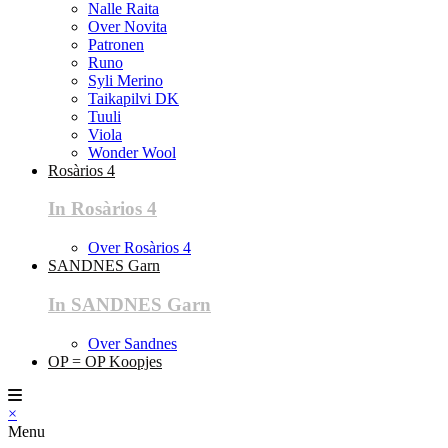
Nalle Raita
Over Novita
Patronen
Runo
Syli Merino
Taikapilvi DK
Tuuli
Viola
Wonder Wool
Rosàrios 4
In Rosàrios 4
Over Rosàrios 4
SANDNES Garn
In SANDNES Garn
Over Sandnes
OP = OP Koopjes
×
Menu