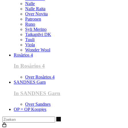
Nalle
Nalle Raita
Over Novita
Patronen
Runo
Syli Merino
Taikapilvi DK
Tuuli
Viola
Wonder Wool
Rosàrios 4
In Rosàrios 4
Over Rosàrios 4
SANDNES Garn
In SANDNES Garn
Over Sandnes
OP = OP Koopjes
Zoeken