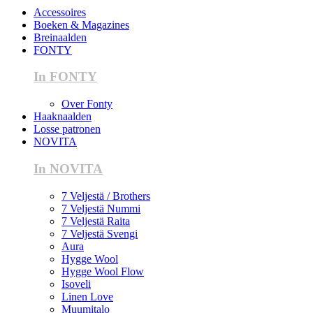
Accessoires
Boeken & Magazines
Breinaalden
FONTY
In FONTY
Over Fonty
Haaknaalden
Losse patronen
NOVITA
In NOVITA
7 Veljestä / Brothers
7 Veljestä Nummi
7 Veljestä Raita
7 Veljestä Svengi
Aura
Hygge Wool
Hygge Wool Flow
Isoveli
Linen Love
Muumitalo