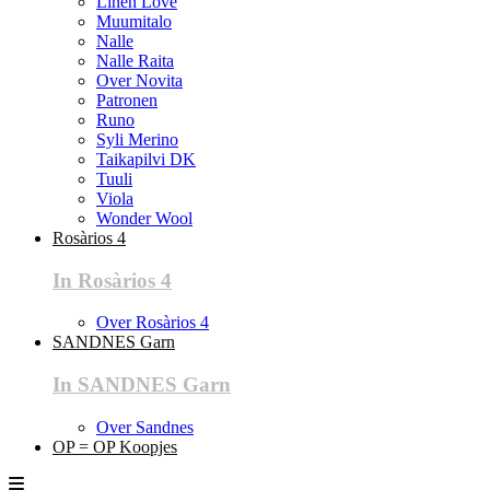
Linen Love
Muumitalo
Nalle
Nalle Raita
Over Novita
Patronen
Runo
Syli Merino
Taikapilvi DK
Tuuli
Viola
Wonder Wool
Rosàrios 4
In Rosàrios 4
Over Rosàrios 4
SANDNES Garn
In SANDNES Garn
Over Sandnes
OP = OP Koopjes