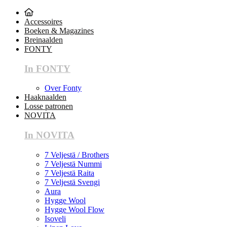
Accessoires
Boeken & Magazines
Breinaalden
FONTY
In FONTY
Over Fonty
Haaknaalden
Losse patronen
NOVITA
In NOVITA
7 Veljestä / Brothers
7 Veljestä Nummi
7 Veljestä Raita
7 Veljestä Svengi
Aura
Hygge Wool
Hygge Wool Flow
Isoveli