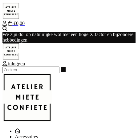
€0,00
Zoeken
We zijn dol op natuurlijke wol met een hoge X-factor en bijzondere
hebbedingen
inloggen
Zoeken
Accessoires