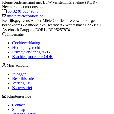
Kleine onderneming met BTW vrijstellingsregeling (KOR)
Neem contact met ons op
00 32 (0)50349373
info@mieteconfiete.be
Bedrijfsgegevens
Atelier Miete Confiete - webwinkel - geen
bezoekadres - Anne-Mieke Beernaert - Wantestraat 122 - 8310
Assebroek Brugge - EORI - BE0525787411
Informatie
Cookieverklaring
Herroepingsrecht
Privacyverklaring AVG
Klachtenprocedure ODR
Mijn account
Inloggen
Bestelhistorie
Verlanglijst
Nieuwsbrief
Klantenservice
Contact
Sitemap