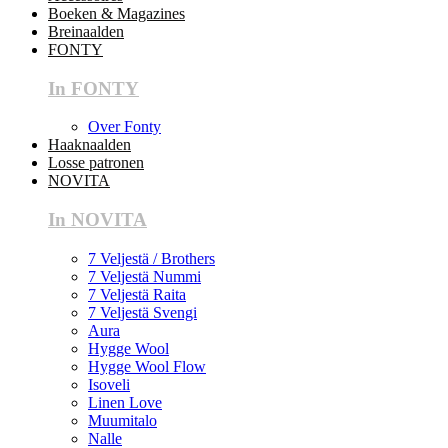
Boeken & Magazines
Breinaalden
FONTY
In FONTY
Over Fonty
Haaknaalden
Losse patronen
NOVITA
In NOVITA
7 Veljestä / Brothers
7 Veljestä Nummi
7 Veljestä Raita
7 Veljestä Svengi
Aura
Hygge Wool
Hygge Wool Flow
Isoveli
Linen Love
Muumitalo
Nalle