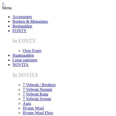
×
Menu
Accessoires
Boeken & Magazines
Breinaalden
FONTY
In FONTY
Over Fonty
Haaknaalden
Losse patronen
NOVITA
In NOVITA
7 Veljestä / Brothers
7 Veljestä Nummi
7 Veljestä Raita
7 Veljestä Svengi
Aura
Hygge Wool
Hygge Wool Flow