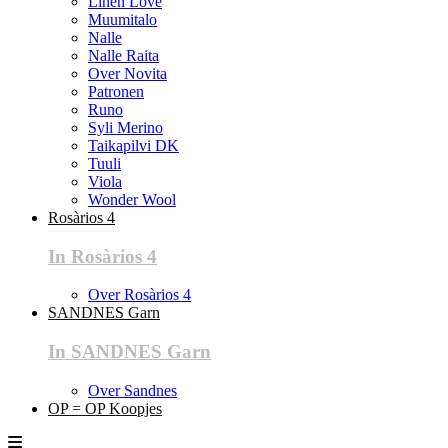
Linen Love
Muumitalo
Nalle
Nalle Raita
Over Novita
Patronen
Runo
Syli Merino
Taikapilvi DK
Tuuli
Viola
Wonder Wool
Rosàrios 4
In Rosàrios 4
Over Rosàrios 4
SANDNES Garn
In SANDNES Garn
Over Sandnes
OP = OP Koopjes