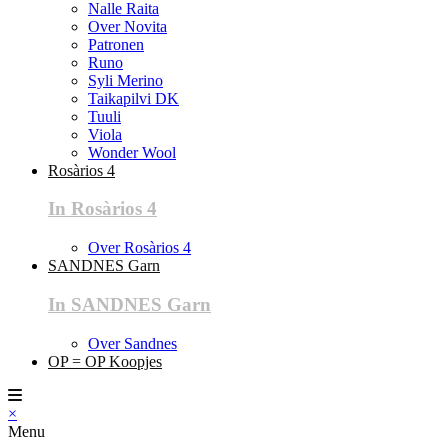
Nalle Raita
Over Novita
Patronen
Runo
Syli Merino
Taikapilvi DK
Tuuli
Viola
Wonder Wool
Rosàrios 4
In Rosàrios 4
Over Rosàrios 4
SANDNES Garn
In SANDNES Garn
Over Sandnes
OP = OP Koopjes
×
Menu