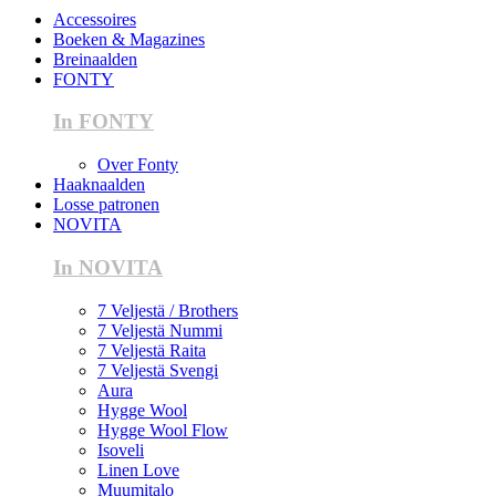
Accessoires
Boeken & Magazines
Breinaalden
FONTY
In FONTY
Over Fonty
Haaknaalden
Losse patronen
NOVITA
In NOVITA
7 Veljestä / Brothers
7 Veljestä Nummi
7 Veljestä Raita
7 Veljestä Svengi
Aura
Hygge Wool
Hygge Wool Flow
Isoveli
Linen Love
Muumitalo