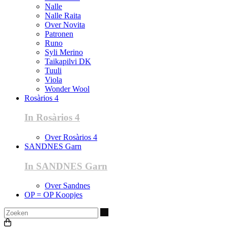
Nalle
Nalle Raita
Over Novita
Patronen
Runo
Syli Merino
Taikapilvi DK
Tuuli
Viola
Wonder Wool
Rosàrios 4
In Rosàrios 4
Over Rosàrios 4
SANDNES Garn
In SANDNES Garn
Over Sandnes
OP = OP Koopjes
Zoeken