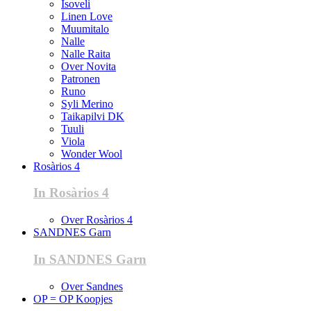
Isoveli
Linen Love
Muumitalo
Nalle
Nalle Raita
Over Novita
Patronen
Runo
Syli Merino
Taikapilvi DK
Tuuli
Viola
Wonder Wool
Rosàrios 4
In Rosàrios 4
Over Rosàrios 4
SANDNES Garn
In SANDNES Garn
Over Sandnes
OP = OP Koopjes