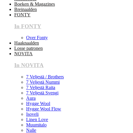
Boeken & Magazines
Breinaalden
FONTY
In FONTY
Over Fonty
Haaknaalden
Losse patronen
NOVITA
In NOVITA
7 Veljestä / Brothers
7 Veljestä Nummi
7 Veljestä Raita
7 Veljestä Svengi
Aura
Hygge Wool
Hygge Wool Flow
Isoveli
Linen Love
Muumitalo
Nalle