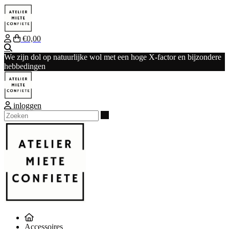
€0,00
Zoeken
We zijn dol op natuurlijke wol met een hoge X-factor en bijzondere
hebbedingen
inloggen
Zoeken
Accessoires