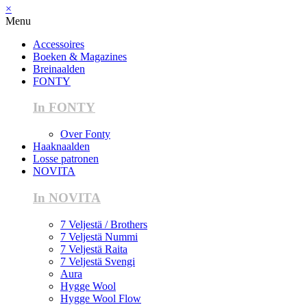
×
Menu
Accessoires
Boeken & Magazines
Breinaalden
FONTY
In FONTY
Over Fonty
Haaknaalden
Losse patronen
NOVITA
In NOVITA
7 Veljestä / Brothers
7 Veljestä Nummi
7 Veljestä Raita
7 Veljestä Svengi
Aura
Hygge Wool
Hygge Wool Flow