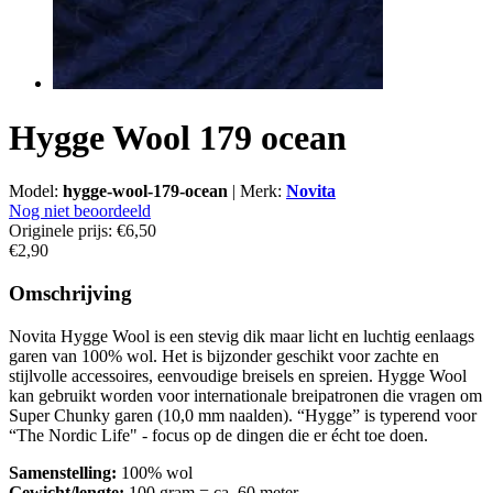
Hygge Wool 179 ocean
Model:
hygge-wool-179-ocean
|
Merk:
Novita
Nog niet beoordeeld
Originele prijs:
€6,50
€2,90
Omschrijving
Novita Hygge Wool is een stevig dik maar licht en luchtig eenlaags
garen van 100% wol. Het is bijzonder geschikt voor zachte en
stijlvolle accessoires, eenvoudige breisels en spreien. Hygge Wool
kan gebruikt worden voor internationale breipatronen die vragen om
Super Chunky garen (10,0 mm naalden). “Hygge” is typerend voor
“The Nordic Life" - focus op de dingen die er écht toe doen.
Samenstelling:
100% wol
Gewicht/lengte:
100 gram = ca. 60 meter