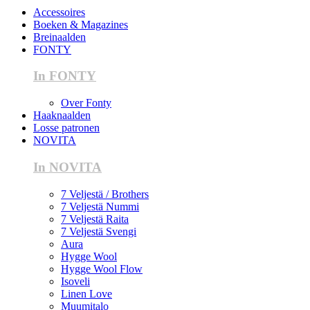
Accessoires
Boeken & Magazines
Breinaalden
FONTY
In FONTY
Over Fonty
Haaknaalden
Losse patronen
NOVITA
In NOVITA
7 Veljestä / Brothers
7 Veljestä Nummi
7 Veljestä Raita
7 Veljestä Svengi
Aura
Hygge Wool
Hygge Wool Flow
Isoveli
Linen Love
Muumitalo