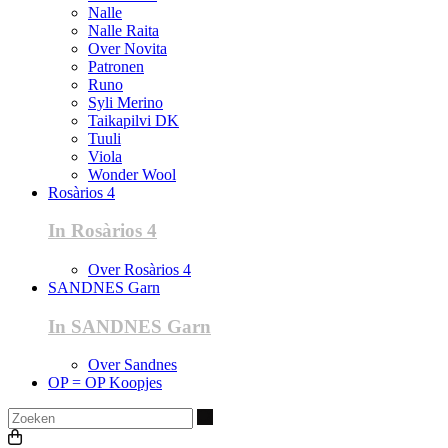
Nalle
Nalle Raita
Over Novita
Patronen
Runo
Syli Merino
Taikapilvi DK
Tuuli
Viola
Wonder Wool
Rosàrios 4
In Rosàrios 4
Over Rosàrios 4
SANDNES Garn
In SANDNES Garn
Over Sandnes
OP = OP Koopjes
Zoeken