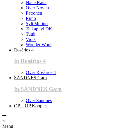
Nalle Raita
Over Novita
Patronen
Runo
Syli Merino
Taikapilvi DK
Tuuli
Viola
Wonder Wool
Rosàrios 4
In Rosàrios 4
Over Rosàrios 4
SANDNES Garn
In SANDNES Garn
Over Sandnes
OP = OP Koopjes
×
Menu