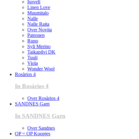
Isoveli
Linen Love
Muumitalo
Nalle
Nalle Raita
Over Novita
Patronen
Runo
Syli Merino
Taikapilvi DK
Tuuli
Viola
Wonder Wool
Rosàrios 4
In Rosàrios 4
Over Rosàrios 4
SANDNES Garn
In SANDNES Garn
Over Sandnes
OP = OP Koopjes