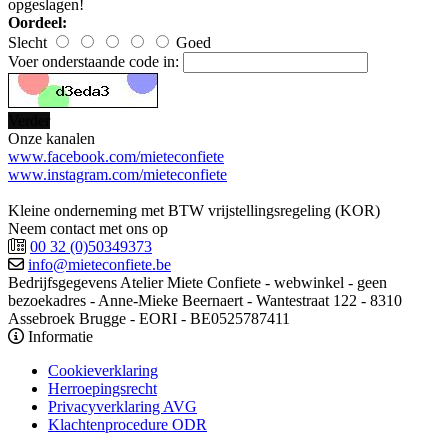
opgeslagen!
Oordeel:
Slecht
Goed
Voer onderstaande code in:
Verder
Onze kanalen
www.facebook.com/mieteconfiete
www.instagram.com/mieteconfiete
Kleine onderneming met BTW vrijstellingsregeling (KOR)
Neem contact met ons op
00 32 (0)50349373
info@mieteconfiete.be
Bedrijfsgegevens
Atelier Miete Confiete - webwinkel - geen
bezoekadres - Anne-Mieke Beernaert - Wantestraat 122 - 8310
Assebroek Brugge - EORI - BE0525787411
Informatie
Cookieverklaring
Herroepingsrecht
Privacyverklaring AVG
Klachtenprocedure ODR