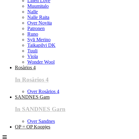
Linen Love
Muumitalo
Nalle
Nalle Raita
Over Novita
Patronen
Runo
Syli Merino
Taikapilvi DK
Tuuli
Viola
Wonder Wool
Rosàrios 4
In Rosàrios 4
Over Rosàrios 4
SANDNES Garn
In SANDNES Garn
Over Sandnes
OP = OP Koopjes