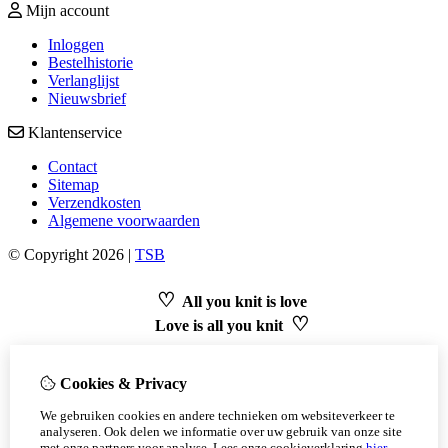
Mijn account
Inloggen
Bestelhistorie
Verlanglijst
Nieuwsbrief
Klantenservice
Contact
Sitemap
Verzendkosten
Algemene voorwaarden
© Copyright 2026 |
TSB
♡
All you knit is love
♡
Love is all you knit
Zomerverlof - bestellingen worden opnieuw verstuurd vanaf
28/07.
Cookies & Privacy
Tot binnenkort.
Live, Laugh, Love
We gebruiken cookies en andere technieken om websiteverkeer te
analyseren. Ook delen we informatie over uw gebruik van onze site
met onze partners voor analyse.
Lees onze cookieverklaring
hier