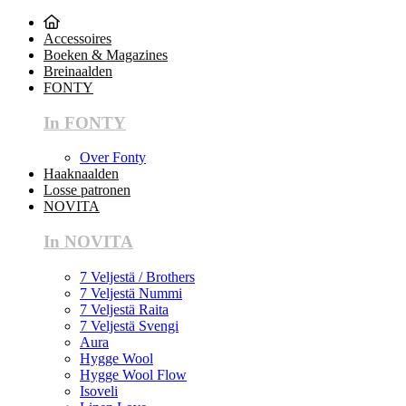
Accessoires
Boeken & Magazines
Breinaalden
FONTY
In FONTY
Over Fonty
Haaknaalden
Losse patronen
NOVITA
In NOVITA
7 Veljestä / Brothers
7 Veljestä Nummi
7 Veljestä Raita
7 Veljestä Svengi
Aura
Hygge Wool
Hygge Wool Flow
Isoveli