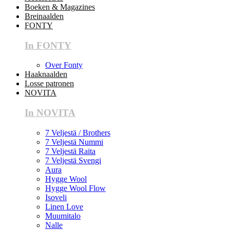
Boeken & Magazines
Breinaalden
FONTY
In FONTY
Over Fonty
Haaknaalden
Losse patronen
NOVITA
In NOVITA
7 Veljestä / Brothers
7 Veljestä Nummi
7 Veljestä Raita
7 Veljestä Svengi
Aura
Hygge Wool
Hygge Wool Flow
Isoveli
Linen Love
Muumitalo
Nalle