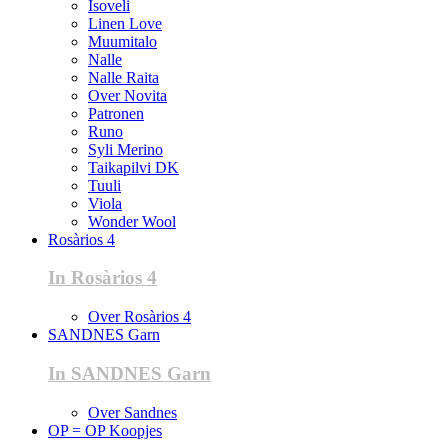
Isoveli
Linen Love
Muumitalo
Nalle
Nalle Raita
Over Novita
Patronen
Runo
Syli Merino
Taikapilvi DK
Tuuli
Viola
Wonder Wool
Rosàrios 4
In Rosàrios 4
Over Rosàrios 4
SANDNES Garn
In SANDNES Garn
Over Sandnes
OP = OP Koopjes