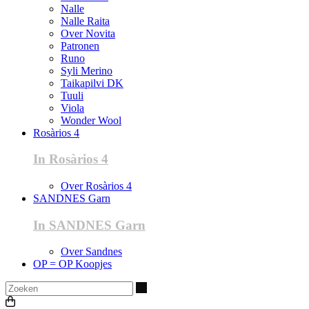
Nalle
Nalle Raita
Over Novita
Patronen
Runo
Syli Merino
Taikapilvi DK
Tuuli
Viola
Wonder Wool
Rosàrios 4
In Rosàrios 4
Over Rosàrios 4
SANDNES Garn
In SANDNES Garn
Over Sandnes
OP = OP Koopjes
Zoeken