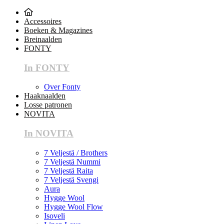
Accessoires
Boeken & Magazines
Breinaalden
FONTY
In FONTY
Over Fonty
Haaknaalden
Losse patronen
NOVITA
In NOVITA
7 Veljestä / Brothers
7 Veljestä Nummi
7 Veljestä Raita
7 Veljestä Svengi
Aura
Hygge Wool
Hygge Wool Flow
Isoveli