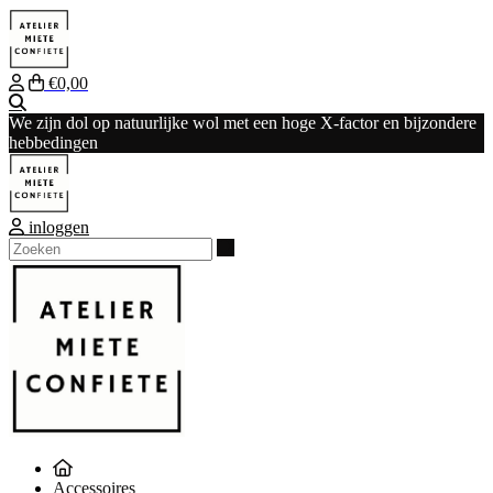
€0,00
Zoeken
We zijn dol op natuurlijke wol met een hoge X-factor en bijzondere
hebbedingen
inloggen
Zoeken
Accessoires