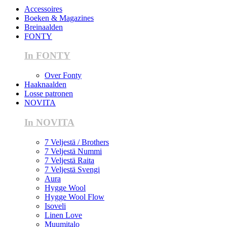
Accessoires
Boeken & Magazines
Breinaalden
FONTY
In FONTY
Over Fonty
Haaknaalden
Losse patronen
NOVITA
In NOVITA
7 Veljestä / Brothers
7 Veljestä Nummi
7 Veljestä Raita
7 Veljestä Svengi
Aura
Hygge Wool
Hygge Wool Flow
Isoveli
Linen Love
Muumitalo