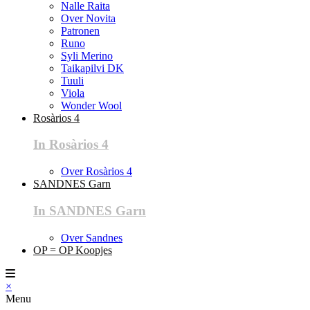
Nalle Raita
Over Novita
Patronen
Runo
Syli Merino
Taikapilvi DK
Tuuli
Viola
Wonder Wool
Rosàrios 4
In Rosàrios 4
Over Rosàrios 4
SANDNES Garn
In SANDNES Garn
Over Sandnes
OP = OP Koopjes
×
Menu