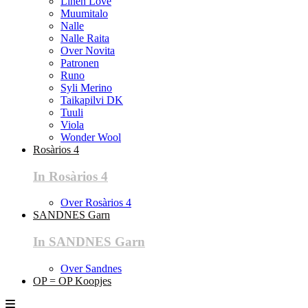
Linen Love
Muumitalo
Nalle
Nalle Raita
Over Novita
Patronen
Runo
Syli Merino
Taikapilvi DK
Tuuli
Viola
Wonder Wool
Rosàrios 4
In Rosàrios 4
Over Rosàrios 4
SANDNES Garn
In SANDNES Garn
Over Sandnes
OP = OP Koopjes