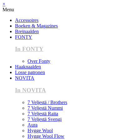
×
Menu
Accessoires
Boeken & Magazines
Breinaalden
FONTY
In FONTY
Over Fonty
Haaknaalden
Losse patronen
NOVITA
In NOVITA
7 Veljestä / Brothers
7 Veljestä Nummi
7 Veljestä Raita
7 Veljestä Svengi
Aura
Hygge Wool
Hygge Wool Flow