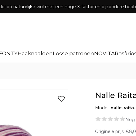
dol op natuurlijke wol met een hoge X-factor en bijzondere he
FONTY
Haaknaalden
Losse patronen
NOVITA
Rosàrio
Nalle Raita
Model:
nalle-raita
Nog 
Originele prijs:
€8,