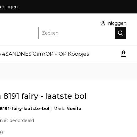
bbedingen
inloggen
Zoeken
s 4
SANDNES Garn
OP = OP Koopjes
 8191 fairy - laatste bol
-8191-fairy-laatste-bol
|
Merk:
Novita
niet beoordeeld
00