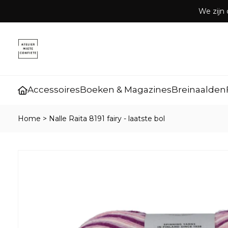
We zijn 
Accessoires
Boeken & Magazines
Breinaalden
Home
>
Nalle Raita 8191 fairy - laatste bol