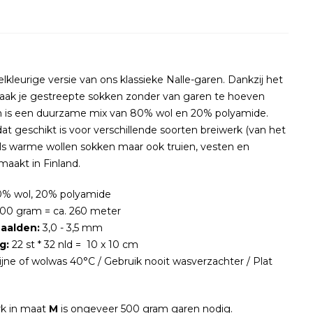
eelkleurige versie van ons klassieke Nalle-garen. Dankzij het
ak je gestreepte sokken zonder van garen te hoeven
en is een duurzame mix van 80% wol en 20% polyamide.
dat geschikt is voor verschillende soorten breiwerk (van het
als warme wollen sokken maar ook truien, vesten en
aakt in Finland.
% wol, 20% polyamide
00 gram = ca. 260 meter
aalden:
3,0 - 3,5 mm
g:
22 st * 32 nld = 10 x 10 cm
ijne of wolwas 40°C / Gebruik nooit wasverzachter / Plat
k in maat
M
is ongeveer 500 gram garen nodig.