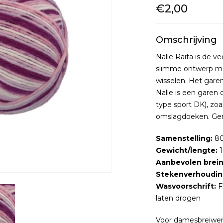
€2,00
Omschrijving
Nalle Raita is de v
slimme ontwerp ma
wisselen. Het gar
Nalle is een garen 
type sport DK), zo
omslagdoeken. Gem
Samenstelling:
80
Gewicht/lengte:
1
Aanbevolen brein
Stekenverhoudin
Wasvoorschrift:
F
laten drogen
Voor damesbreiwer