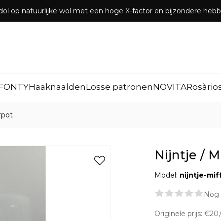
dol op natuurlijke wol met een hoge X-factor en bijzondere he
FONTY
Haaknaalden
Losse patronen
NOVITA
Rosàrio
arpot
Nijntje / M
Model:
nijntje-mi
Nog 
Originele prijs:
€20