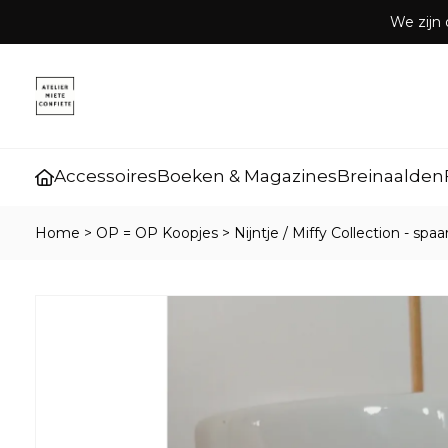
We zijn 
Accessoires
Boeken & Magazines
Breinaalden
Home
>
OP = OP Koopjes
>
Nijntje / Miffy Collection - spa