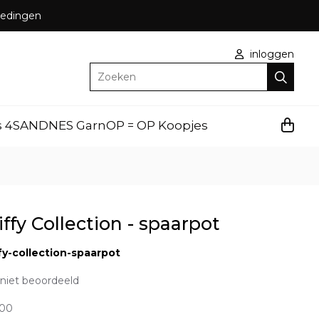
bbedingen
inloggen
Zoeken
s 4
SANDNES Garn
OP = OP Koopjes
iffy Collection - spaarpot
ffy-collection-spaarpot
niet beoordeeld
,00