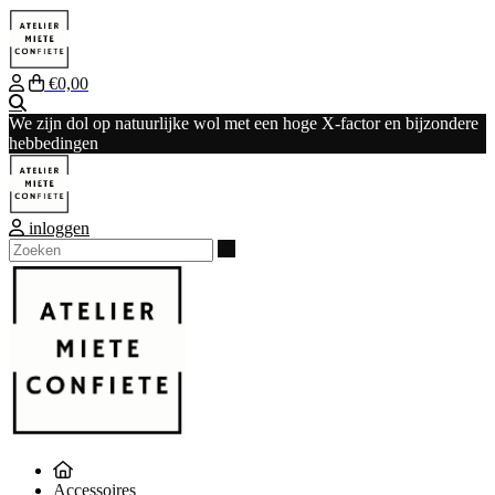
€0,00
Zoeken
We zijn dol op natuurlijke wol met een hoge X-factor en bijzondere
hebbedingen
inloggen
Zoeken
Accessoires