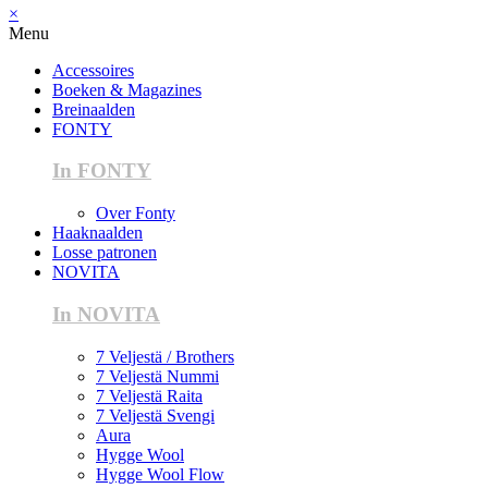
×
Menu
Accessoires
Boeken & Magazines
Breinaalden
FONTY
In FONTY
Over Fonty
Haaknaalden
Losse patronen
NOVITA
In NOVITA
7 Veljestä / Brothers
7 Veljestä Nummi
7 Veljestä Raita
7 Veljestä Svengi
Aura
Hygge Wool
Hygge Wool Flow