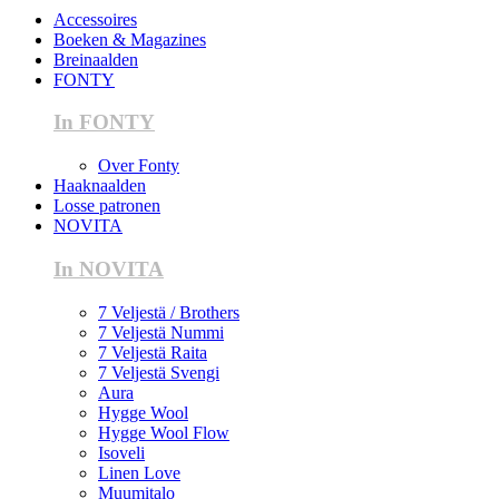
Accessoires
Boeken & Magazines
Breinaalden
FONTY
In FONTY
Over Fonty
Haaknaalden
Losse patronen
NOVITA
In NOVITA
7 Veljestä / Brothers
7 Veljestä Nummi
7 Veljestä Raita
7 Veljestä Svengi
Aura
Hygge Wool
Hygge Wool Flow
Isoveli
Linen Love
Muumitalo