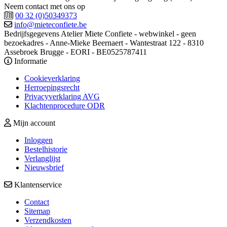
Neem contact met ons op
00 32 (0)50349373
info@mieteconfiete.be
Bedrijfsgegevens
Atelier Miete Confiete - webwinkel - geen
bezoekadres - Anne-Mieke Beernaert - Wantestraat 122 - 8310
Assebroek Brugge - EORI - BE0525787411
Informatie
Cookieverklaring
Herroepingsrecht
Privacyverklaring AVG
Klachtenprocedure ODR
Mijn account
Inloggen
Bestelhistorie
Verlanglijst
Nieuwsbrief
Klantenservice
Contact
Sitemap
Verzendkosten