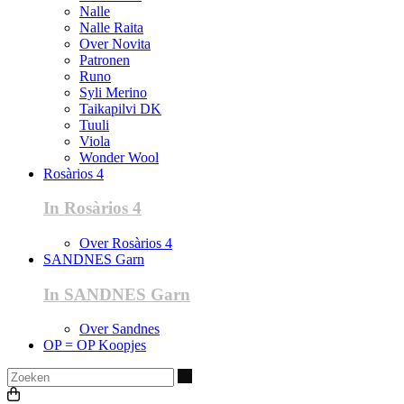
Nalle
Nalle Raita
Over Novita
Patronen
Runo
Syli Merino
Taikapilvi DK
Tuuli
Viola
Wonder Wool
Rosàrios 4
In Rosàrios 4
Over Rosàrios 4
SANDNES Garn
In SANDNES Garn
Over Sandnes
OP = OP Koopjes
Zoeken