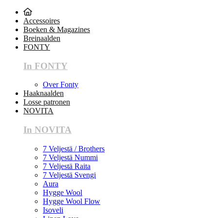
Accessoires
Boeken & Magazines
Breinaalden
FONTY
In FONTY
Over Fonty
Haaknaalden
Losse patronen
NOVITA
In NOVITA
7 Veljestä / Brothers
7 Veljestä Nummi
7 Veljestä Raita
7 Veljestä Svengi
Aura
Hygge Wool
Hygge Wool Flow
Isoveli