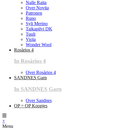
Nalle Raita
Over Novita
Patronen
Runo
Syli Merino
Taikapilvi DK
Tuuli
Viola
Wonder Wool
Rosàrios 4
In Rosàrios 4
Over Rosàrios 4
SANDNES Garn
In SANDNES Garn
Over Sandnes
OP = OP Koopjes
×
Menu