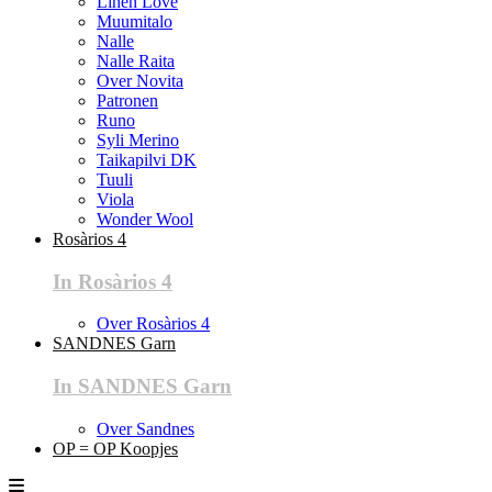
Linen Love
Muumitalo
Nalle
Nalle Raita
Over Novita
Patronen
Runo
Syli Merino
Taikapilvi DK
Tuuli
Viola
Wonder Wool
Rosàrios 4
In Rosàrios 4
Over Rosàrios 4
SANDNES Garn
In SANDNES Garn
Over Sandnes
OP = OP Koopjes