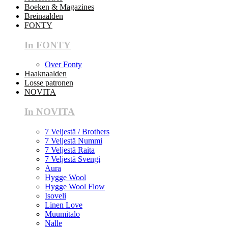
Boeken & Magazines
Breinaalden
FONTY
In FONTY
Over Fonty
Haaknaalden
Losse patronen
NOVITA
In NOVITA
7 Veljestä / Brothers
7 Veljestä Nummi
7 Veljestä Raita
7 Veljestä Svengi
Aura
Hygge Wool
Hygge Wool Flow
Isoveli
Linen Love
Muumitalo
Nalle