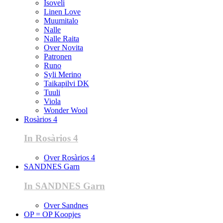
Isoveli
Linen Love
Muumitalo
Nalle
Nalle Raita
Over Novita
Patronen
Runo
Syli Merino
Taikapilvi DK
Tuuli
Viola
Wonder Wool
Rosàrios 4
In Rosàrios 4
Over Rosàrios 4
SANDNES Garn
In SANDNES Garn
Over Sandnes
OP = OP Koopjes