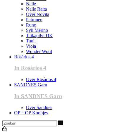
Nalle
Nalle Raita
Over Novita
Patronen
Runo
Syli Merino
Taikapilvi DK
Tuuli
Viola
Wonder Wool
Rosàrios 4
In Rosàrios 4
Over Rosàrios 4
SANDNES Garn
In SANDNES Garn
Over Sandnes
OP = OP Koopjes
Zoeken