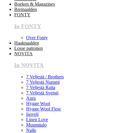
Boeken & Magazines
Breinaalden
FONTY
In FONTY
Over Fonty
Haaknaalden
Losse patronen
NOVITA
In NOVITA
7 Veljestä / Brothers
7 Veljestä Nummi
7 Veljestä Raita
7 Veljestä Svengi
Aura
Hygge Wool
Hygge Wool Flow
Isoveli
Linen Love
Muumitalo
Nalle