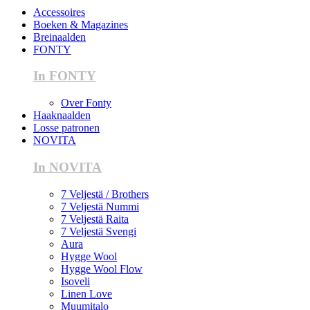
Accessoires
Boeken & Magazines
Breinaalden
FONTY
In FONTY
Over Fonty
Haaknaalden
Losse patronen
NOVITA
In NOVITA
7 Veljestä / Brothers
7 Veljestä Nummi
7 Veljestä Raita
7 Veljestä Svengi
Aura
Hygge Wool
Hygge Wool Flow
Isoveli
Linen Love
Muumitalo