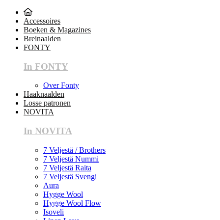
Accessoires
Boeken & Magazines
Breinaalden
FONTY
In FONTY
Over Fonty
Haaknaalden
Losse patronen
NOVITA
In NOVITA
7 Veljestä / Brothers
7 Veljestä Nummi
7 Veljestä Raita
7 Veljestä Svengi
Aura
Hygge Wool
Hygge Wool Flow
Isoveli