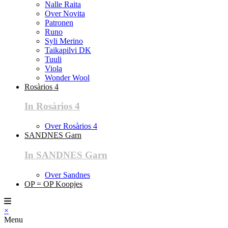
Nalle Raita
Over Novita
Patronen
Runo
Syli Merino
Taikapilvi DK
Tuuli
Viola
Wonder Wool
Rosàrios 4
In Rosàrios 4
Over Rosàrios 4
SANDNES Garn
In SANDNES Garn
Over Sandnes
OP = OP Koopjes
×
Menu