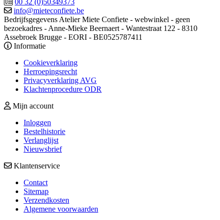
00 32 (0)50349373
info@mieteconfiete.be
Bedrijfsgegevens
Atelier Miete Confiete - webwinkel - geen
bezoekadres - Anne-Mieke Beernaert - Wantestraat 122 - 8310
Assebroek Brugge - EORI - BE0525787411
Informatie
Cookieverklaring
Herroepingsrecht
Privacyverklaring AVG
Klachtenprocedure ODR
Mijn account
Inloggen
Bestelhistorie
Verlanglijst
Nieuwsbrief
Klantenservice
Contact
Sitemap
Verzendkosten
Algemene voorwaarden