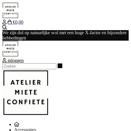
€0,00
Zoeken
We zijn dol op natuurlijke wol met een hoge X-factor en bijzondere
hebbedingen
inloggen
Zoeken
Accessoires