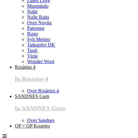
Linen Love
Muumitalo
Nalle
Nalle Raita
Over Novita
Patronen
Runo
Syli Merino
Taikapilvi DK
Tuuli
Viola
Wonder Wool
Rosàrios 4
In Rosàrios 4
Over Rosàrios 4
SANDNES Garn
In SANDNES Garn
Over Sandnes
OP = OP Koopjes