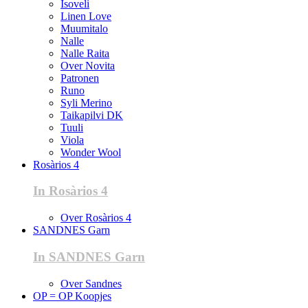
Isoveli
Linen Love
Muumitalo
Nalle
Nalle Raita
Over Novita
Patronen
Runo
Syli Merino
Taikapilvi DK
Tuuli
Viola
Wonder Wool
Rosàrios 4
In Rosàrios 4
Over Rosàrios 4
SANDNES Garn
In SANDNES Garn
Over Sandnes
OP = OP Koopjes