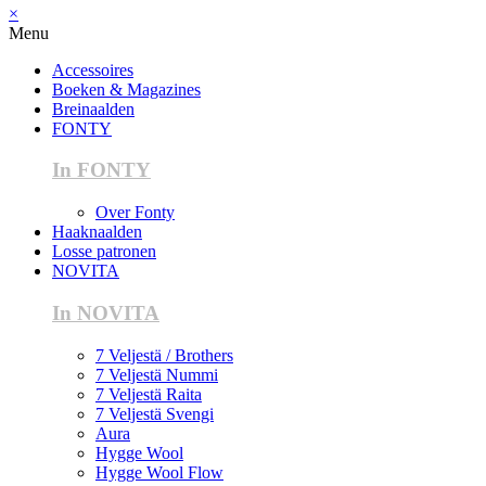
×
Menu
Accessoires
Boeken & Magazines
Breinaalden
FONTY
In FONTY
Over Fonty
Haaknaalden
Losse patronen
NOVITA
In NOVITA
7 Veljestä / Brothers
7 Veljestä Nummi
7 Veljestä Raita
7 Veljestä Svengi
Aura
Hygge Wool
Hygge Wool Flow