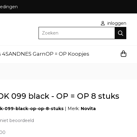
bbedingen
inloggen
Zoeken
s 4
SANDNES Garn
OP = OP Koopjes
 DK 099 black - OP = OP 8 stuks
-dk-099-black-op-op-8-stuks
|
Merk:
Novita
niet beoordeeld
,00