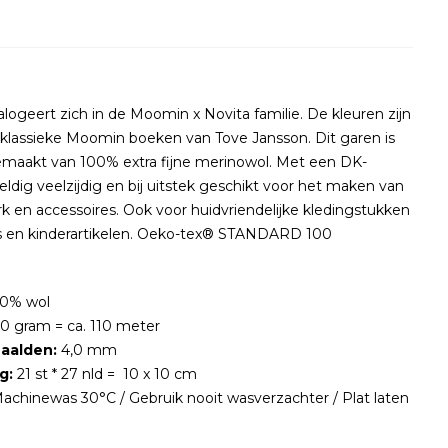
talogeert zich in de Moomin x Novita familie. De kleuren zijn
 klassieke Moomin boeken van Tove Jansson. Dit garen is
gemaakt van 100% extra fijne merinowol. Met een DK-
ldig veelzijdig en bij uitstek geschikt voor het maken van
rk en accessoires. Ook voor huidvriendelijke kledingstukken
ls en kinderartikelen. Oeko-tex® STANDARD 100
0% wol
0 gram = ca. 110 meter
naalden:
4,0 mm
g:
21 st * 27 nld = 10 x 10 cm
achinewas 30°C / Gebruik nooit wasverzachter / Plat laten