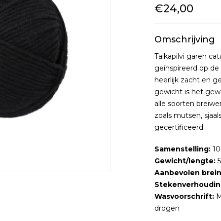
€24,00
Omschrijving
Taikapilvi garen ca
geïnspireerd op de
heerlijk zacht en 
gewicht is het gewe
alle soorten breiwe
zoals mutsen, sjaa
gecertificeerd.
Samenstelling:
10
Gewicht/lengte:
5
Aanbevolen brei
Stekenverhoudin
Wasvoorschrift:
M
drogen