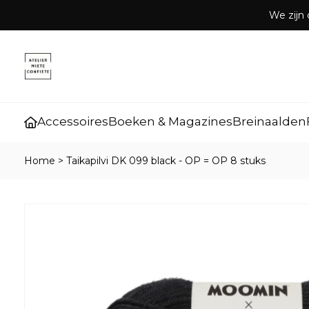
We zijn 
Accessoires
Boeken & Magazines
Breinaalden
Home
>
Taikapilvi DK 099 black - OP = OP 8 stuks