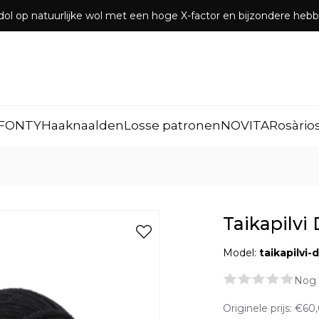
dol op natuurlijke wol met een hoge X-factor en bijzondere he
FONTY
Haaknaalden
Losse patronen
NOVITA
Rosàrio
Taikapilvi
Model:
taikapilvi
Nog 
Originele prijs:
€60